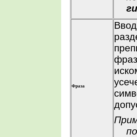
г
Ввод
разд
преп
фраз
иско
усеч
Фраза
симв
допу
При
по