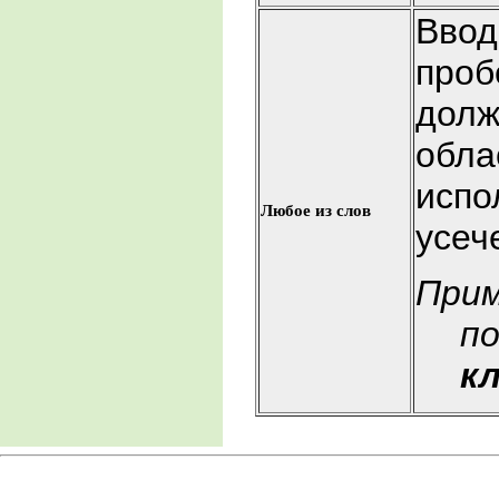
Ввод
проб
долж
обла
испо
Любое из слов
усеч
При
по
к