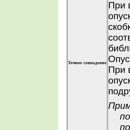
При 
опус
скоб
соот
библ
Опус
Точное совпадение
При 
опус
подр
При
по
по