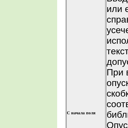
или 
спра
усеч
испо
текс
допу
При 
опус
скоб
соот
библ
С начала поля
Опус