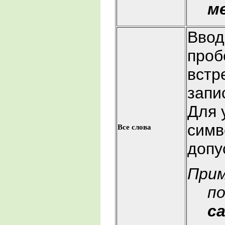
м
Ввод
проб
встр
запи
Для 
симв
Все слова
допу
При
по
с