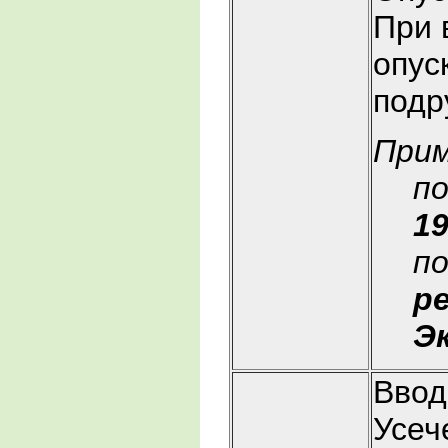
При 
опус
подр
При
по
19
по
р
Э
Ввод
Усеч