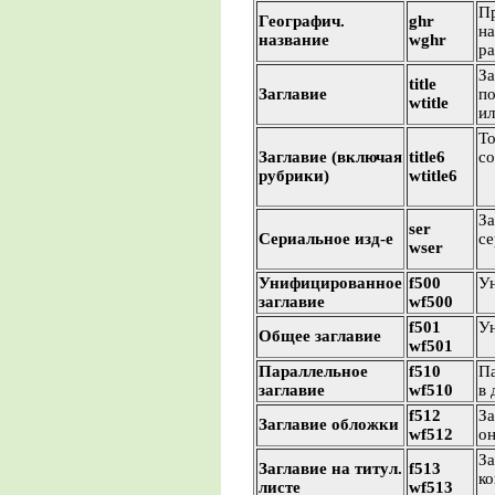
Пр
Географич.
ghr
на
название
wghr
ра
За
title
Заглавие
по
wtitle
ил
То
Заглавие (включая
title6
со
рубрики)
wtitle6
За
ser
Сериальное изд-е
се
wser
Унифицированное
f500
Ун
заглавие
wf500
f501
Ун
Общее заглавие
wf501
Параллельное
f510
Па
заглавие
wf510
в 
f512
За
Заглавие обложки
wf512
он
За
Заглавие на титул.
f513
ко
листе
wf513