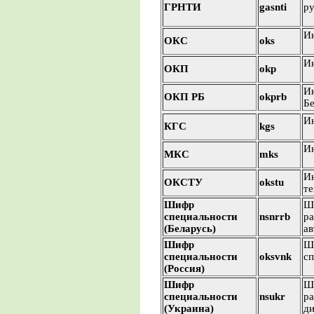
ГРНТИ
gasnti
ру
Ин
ОКС
oks
Ин
ОКП
okp
Ин
ОКП РБ
okprb
Бе
Ин
КГС
kgs
Ин
МКС
mks
Ин
ОКСТУ
okstu
те
Шифр
Ш
специальности
nsnrrb
ра
(Беларусь)
ав
Шифр
Ш
специальности
oksvnk
сп
(Россия)
Шифр
Ш
специальности
nsukr
ра
(Украина)
ди