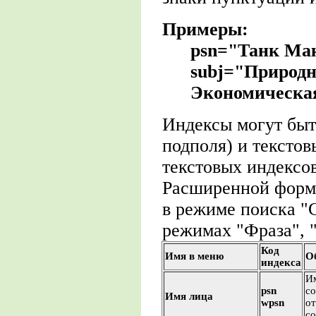
Примеры:
psn="Танк Мак
subj="Природн
Экономическа
Индексы могут быт
подполя) и текстов
текстовых индексов
Расширенной форма
в режиме поиска "С
режимах "Фраза", "
Код
Имя в меню
О
индекса
Им
psn
со
Имя лица
wpsn
от
со