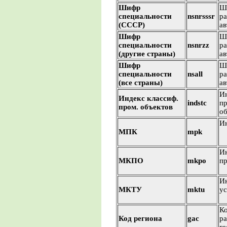
Шифр
Ш
специальности
nsnrsssr
ра
(СССР)
ав
Шифр
Ш
специальности
nsnrzz
ра
(другие страны)
ав
Шифр
Ш
специальности
nsall
ра
(все страны)
ав
И
Индекс классиф.
indstc
п
пром. объектов
об
И
МПК
mpk
И
МКПО
mkpo
п
И
МКТУ
mktu
ус
Ко
Код региона
gaс
ра