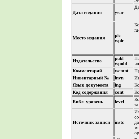
г
Да
Дата издания
year
Ко
гд
plc
Место издания
wplc
publ
На
Издательство
wpubl
ил
Комментарий
wcmnt
Пр
Инвентарный №
invn
И
Язык документа
lng
Ко
Код содержания
cont
К
Ко
Библ. уровень
level
за
Ис
со
Источник записи
instc
д
м
ор