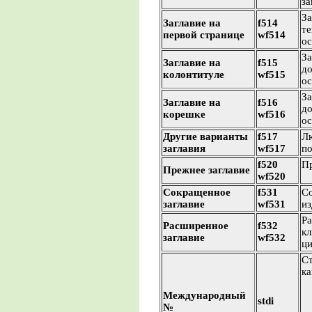
за
За
Заглавие на
f514
те
первой странице
wf514
ос
За
Заглавие на
f515
до
колонтитуле
wf515
ос
За
Заглавие на
f516
до
корешке
wf516
ос
Другие варианты
f517
Лю
заглавия
wf517
по
f520
Пр
Прежнее заглавие
wf520
Сокращенное
f531
Со
заглавие
wf531
из
Ра
Расширенное
f532
кл
заглавие
wf532
ци
Ст
ка
Международный
stdi
№