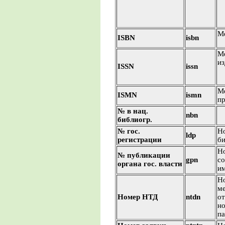
М
ISBN
isbn
М
из
ISSN
issn
М
ISMN
ismn
пр
№ в нац.
nbn
библиогр.
№ гос.
Н
ldp
регистрации
би
Но
№ публикации
gpn
со
органа гос. власти
им
Н
ме
Номер НТД
ntdn
от
но
па