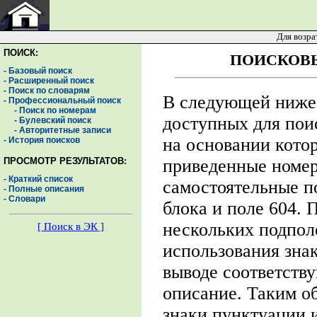
Для возра
ПОИСК:
ПОИСКОВЫ
- Базовый поиск
- Расширенный поиск
- Поиск по словарям
В следующей ниже 
- Профессиональный поиск
- Поиск по номерам
доступных для пои
- Булевский поиск
- Авторитетные записи
на основании кото
- История поисков
ПРОСМОТР РЕЗУЛЬТАТОВ:
приведенные номер
- Краткий список
самостоятельные по
- Полные описания
- Словари
блока и поле 604. 
нескольких подпол
[ Поиск в ЭК ]
использования зна
выводе соответств
описание. Таким о
знаки пунктуации и