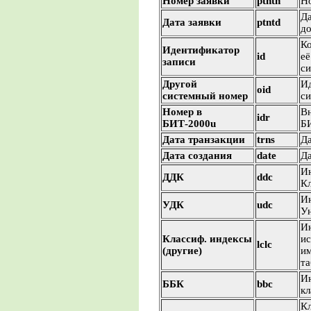
Номер заявки
ptntn
Но
Да
Дата заявки
ptntd
до
Ко
Идентификатор
id
её
записи
с
Другой
Ид
oid
системный номер
си
Номер в
Вн
idr
БИТ-2000u
Б
Дата транзакции
trns
Да
Дата создания
date
Да
Ин
ДДК
ddc
К
Ин
УДК
udc
Ун
Ин
Классиф. индексы
и
lclc
(другие)
и
та
И
ББК
bbc
кл
К