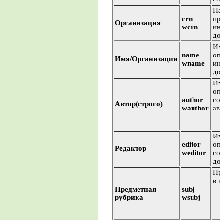
На
crn
пр
Организация
wcrn
ин
до
Им
name
о
Имя/Организация
wname
ин
до
Им
оп
author
со
Автор(строго)
wauthor
ав
Им
editor
оп
Редактор
weditor
со
до
Пр
в 
Предметная
subj
рубрика
wsubj