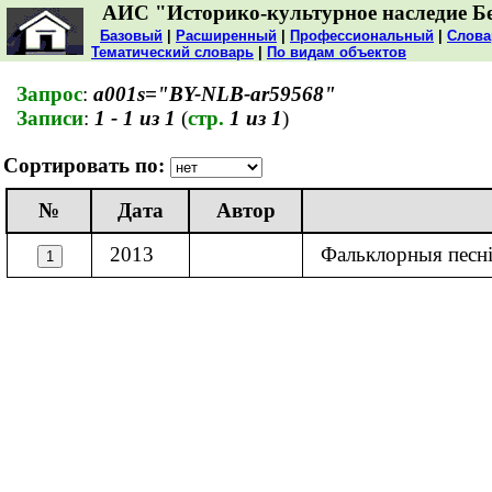
АИС "Историко-культурное наследие Б
Базовый
|
Расширенный
|
Профессиональный
|
Слова
Тематический словарь
|
По видам объектов
Запрос
:
a001s="BY-NLB-ar59568"
Записи
:
1 - 1 из 1
(
стр.
1 из 1
)
Сортировать по:
№
Дата
Автор
2013
Фальклорныя песні