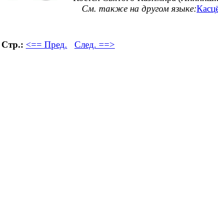
См. также на другом языке:
Касцё
Стр.:
<== Пред.
След. ==>