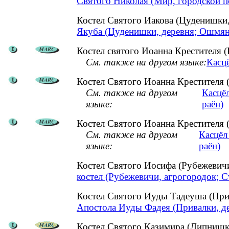
Святого Николая (Мир, городской п
Костел Святого Иакова (Цуденишк
Якуба (Цуденишки, деревня; Ошмян
Костел святого Иоанна Крестителя (
См. также на другом языке:
Касцё
Костел Святого Иоанна Крестителя 
См. также на другом
Касцёл
языке:
раён)
Костел Святого Иоанна Крестителя 
См. также на другом
Касцёл
языке:
раён)
Костел Святого Иосифа (Рубежевич
костел (Рубежевичи, агрогородок; 
Костел Святого Иуды Тадеуша (При
Апостола Иуды Фадея (Привалки, де
Костел Святого Казимира (Липнишки