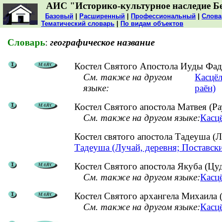
АИС "Историко-культурное наследие Б
Базовый
|
Расширенный
|
Профессиональный
|
Слова
Тематический словарь
|
По видам объектов
Словарь
:
географическое название
Костел Святого Апостола Иуды Фаде
См. также на другом
Касцёл
языке:
раён)
Костел Святого апостола Матвея (Р
См. также на другом языке:
Касцё
Костел святого апостола Тадеуша (
Тадеуша (Лучай, деревня; Поставск
Костел Святого апостола Якуба (Цу
См. также на другом языке:
Касцё
Костел Святого архангела Михаила (
См. также на другом языке:
Касцё