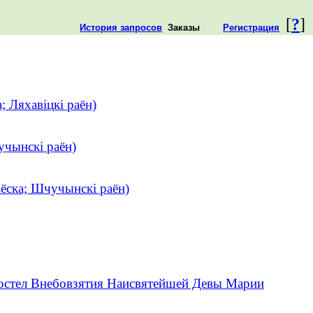
[
?
]
История запросов
Заказы
Регистрация
; Ляхавіцкі раён)
учынскі раён)
вёска; Шчучынскі раён)
остел Внебовзятия Наисвятейшей Девы Марии