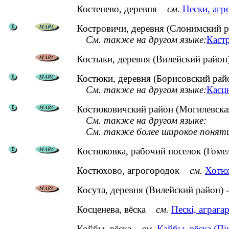
Костенево, деревня
см.
Пески, агр
Костровичи, деревня (Слонимский р
См. также на другом языке:
Кастр
Костыки, деревня (Вилейский район
Костюки, деревня (Борисовский рай
См. также на другом языке:
Касцю
Костюковичский район (Могилевская
См. также на другом языке:
См. также более широкое понят
Костюковка, рабочий поселок (Гоме
Костюхово, агрогородок
см.
Хотюх
Косута, деревня (Вилейский район) 
Косценева, вёска
см.
Пескі, аграга
Коўбы, вёска
см.
Каўбы, вёска (Пін