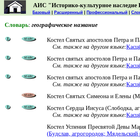
АИС "Историко-культурное наследие 
Базовый
|
Расширенный
|
Профессиональный
|
Сло
Словарь
:
географическое название
Костел Святых апостолов Петра и П
См. также на другом языке:
Касцё
Костел святых апостолов Петра и П
См. также на другом языке:
Касцё
Костел святых апостолов Петра и П
См. также на другом языке:
Касцё
Костел Святых Симеона и Елены (Ми
Костел Сердца Иисуса (Слободка, аг
См. также на другом языке:
Касцё
Костел Успения Пресвятой Девы Ма
(Будслав, агрогородок; Мядельский 