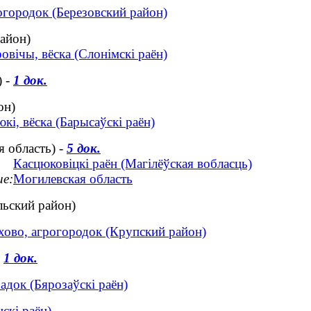
огородок (Березовский район)
айон)
овічы, вёска (Слонімскі раён)
) -
1 док.
он)
кі, вёска (Барысаўскі раён)
 область) -
5 док.
Касцюковіцкі раён (Магілёўская вобласць)
ие:
Могилевская область
льский район)
ово, агрогородок (Крупский район)
-
1 док.
радок (Бярозаўскі раён)
скі раён)