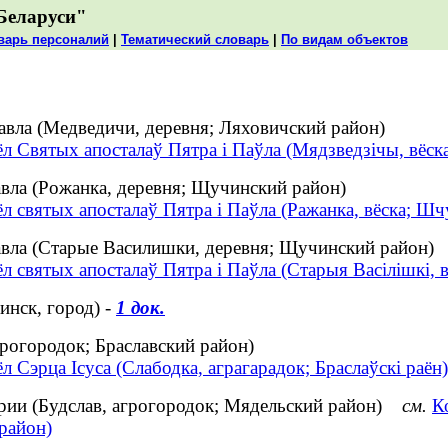
Беларуси"
варь персоналий
|
Тематический словарь
|
По видам объектов
авла (Медведичи, деревня; Ляховичский район)
л Святых апосталаў Пятра і Паўла (Мядзведзічы, вёска
авла (Рожанка, деревня; Щучинский район)
л святых апосталаў Пятра і Паўла (Ражанка, вёска; Шч
авла (Старые Василишки, деревня; Щучинский район)
л святых апосталаў Пятра і Паўла (Старыя Васілішкі, 
нск, город) -
1 док.
рогородок; Браславский район)
л Сэрца Ісуса (Слабодка, аграгарадок; Браслаўскі раён)
рии (Будслав, агрогородок; Мядельский район)
см.
К
район)