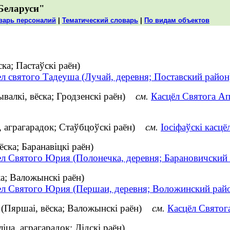
Беларуси"
варь персоналий
|
Тематический словарь
|
По видам объектов
ка; Пастаўскі раён)
л святого Тадеуша (Лучай, деревня; Поставский район
валкі, вёска; Гродзенскі раён)
см.
Касцёл Святога Ап
, аграгарадок; Стаўбцоўскі раён)
см.
Іосіфаўскі касцё
ска; Баранавіцкі раён)
ел Святого Юрия (Полонечка, деревня; Барановичский
а; Валожынскі раён)
ел Святого Юрия (Першаи, деревня; Воложинский рай
 (Пяршаі, вёска; Валожынскі раён)
см.
Касцёл Святог
ца, аграгарадок; Лідскі раён)