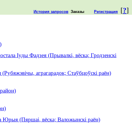
[
?
]
История запросов
Заказы
Регистрация
)
остала Іуды Фадзея (Прывалкі, вёска; Гродзенскі
л (Рубяжэвічы, аграгарадок; Стаўбцоўскі раён)
 район)
он)
а Юрыя (Пяршаі, вёска; Валожынскі раён)