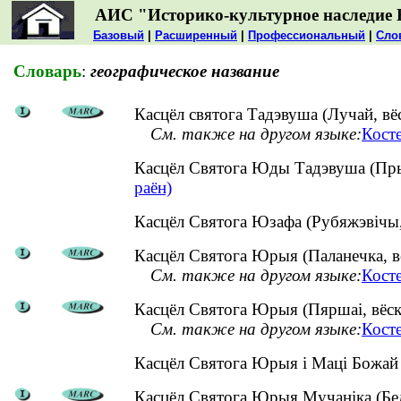
АИС "Историко-культурное наследие 
Базовый
|
Расширенный
|
Профессиональный
|
Сло
Словарь
:
географическое название
Касцёл святога Тадэвуша (Лучай, вёс
См. также на другом языке:
Косте
Касцёл Святога Юды Тадэвуша (Пры
раён)
Касцёл Святога Юзафа (Рубяжэвічы
Касцёл Святога Юрыя (Паланечка, вё
См. также на другом языке:
Кост
Касцёл Святога Юрыя (Пяршаі, вёск
См. также на другом языке:
Кост
Касцёл Святога Юрыя і Маці Божай
Касцёл Святога Юрыя Мучаніка (Белі