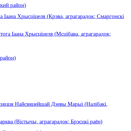
кий район)
а Іаана Хрысціцеля (Крэва, аграгарадок; Смаргонскі
тога Іаана Хрысціцеля (Мсцібава, аграгарадок;
район)
зяцця Найсвяцейшай Дзевы Марыі (Налібакі,
рква (Вістычы, аграгарадок; Брэсцкі раён)