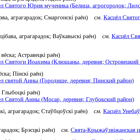
ел Святого Юрия мученика (Белица, агрогородок; Лидс
эва, аграгарадок; Смаргонскі раён)
см.
Касцёл Святог
цібава, аграгарадок; Ваўкавыскі раён)
см.
Касцёл Свя
ёска; Астравецкі раён)
ел Святоги Иоахима (Клющаны, деревня; Островецкий 
ска; Пінскі раён)
ел святой Анны (Городище, деревня; Пинский район)
 Глыбоцкі раён)
ел Святой Анны (Мосар, деревня; Глубокский район)
кі, аграгарадок; Стаўбцоўскі раён)
см.
Касцёл Унебаў
агарадок; Брэсцкі раён)
см.
Свята-Крыжаўзвіжанская ца