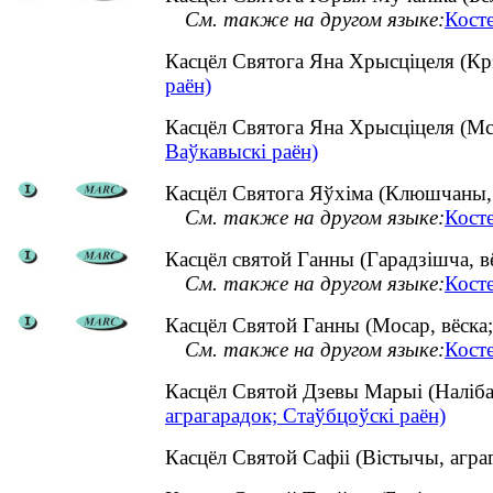
См. также на другом языке:
Кост
Касцёл Святога Яна Хрысціцеля (Кр
раён)
Касцёл Святога Яна Хрысціцеля (Мс
Ваўкавыскі раён)
Касцёл Святога Яўхіма (Клюшчаны, в
См. также на другом языке:
Кост
Касцёл святой Ганны (Гарадзішча, вё
См. также на другом языке:
Кост
Касцёл Святой Ганны (Мосар, вёска;
См. также на другом языке:
Кост
Касцёл Святой Дзевы Марыі (Наліба
аграгарадок; Стаўбцоўскі раён)
Касцёл Святой Сафіі (Вістычы, агр