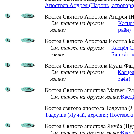
Апостола Андрея (Нарочь, агрогоро
Костел Святого Апостола Андрея (Н
См. также на другом
Касцёл
языке:
раён)
Костел Святого Апостола Иоанна Бо
См. также на другом
Касцёл С
языке:
Бярэзінск
Костел Святого Апостола Иуды Фаде
См. также на другом
Касцёл
языке:
раён)
Костел Святого апостола Матвея (Р
См. также на другом языке:
Касцё
Костел святого апостола Тадеуша (
Тадеуша (Лучай, деревня; Поставск
Костел Святого апостола Якуба (Цу
См. также на другом языке:
Касцё