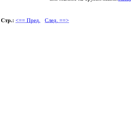
Стр.:
<== Пред.
След. ==>