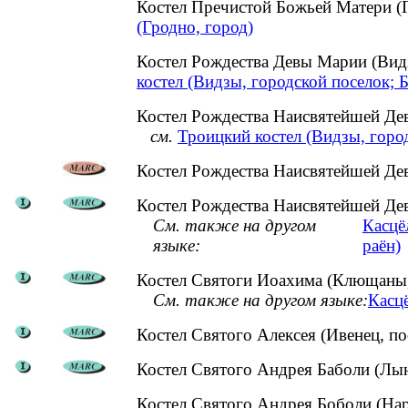
Костел Пречистой Божьей Матери 
(Гродно, город)
Костел Рождества Девы Марии (Вид
костел (Видзы, городской поселок; 
Костел Рождества Наисвятейшей Дев
см.
Троицкий костел (Видзы, город
Костел Рождества Наисвятейшей Дев
Костел Рождества Наисвятейшей Дев
См. также на другом
Касцё
языке:
раён)
Костел Святоги Иоахима (Клющаны,
См. также на другом языке:
Касцё
Костел Святого Алексея (Ивенец, п
Костел Святого Андрея Баболи (Лын
Костел Святого Андрея Боболи (На