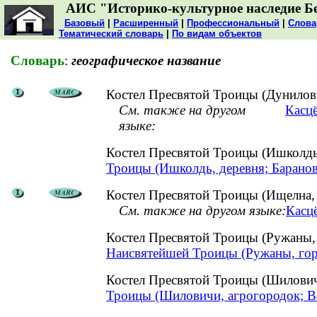
АИС "Историко-культурное наследие Б
Базовый
|
Расширенный
|
Профессиональный
|
Слова
Тематический словарь
|
По видам объектов
Словарь
:
географическое название
Костел Пресвятой Троицы (Дунилови
См. также на другом
Касцё
языке:
Костел Пресвятой Троицы (Ишколд
Троицы (Ишколдь, деревня; Барано
Костел Пресвятой Троицы (Ищелна,
См. также на другом языке:
Касц
Костел Пресвятой Троицы (Ружаны
Наисвятейшей Троицы (Ружаны, гор
Костел Пресвятой Троицы (Шилови
Троицы (Шиловичи, агрогородок; В