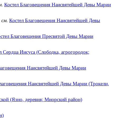
м.
Костел Благовещения Наисвятейшей Девы Марии
)
см.
Костел Благовещения Наисвятейшей Девы
стел Благовещения Пресвятой Девы Марии
л Сердца Иисуса (Слободка, агрогородок;
лаговещения Наисвятейшей Девы Марии
лаговещения Наисвятейшей Девы Марии (Трокели,
кой (Язно, деревня; Миорский район)
н)