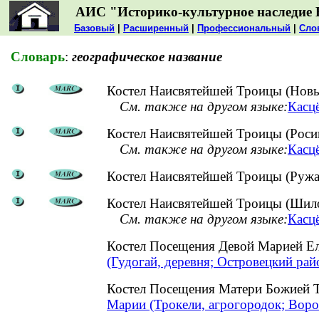
АИС "Историко-культурное наследие 
Базовый
|
Расширенный
|
Профессиональный
|
Сло
Словарь
:
географическое название
Костел Наисвятейшей Троицы (Новы
См. также на другом языке:
Касц
Костел Наисвятейшей Троицы (Росиц
См. также на другом языке:
Касцё
Костел Наисвятейшей Троицы (Ружа
Костел Наисвятейшей Троицы (Шило
См. также на другом языке:
Касц
Костел Посещения Девой Марией Ел
(Гудогай, деревня; Островецкий рай
Костел Посещения Матери Божией Т
Марии (Трокели, агрогородок; Воро