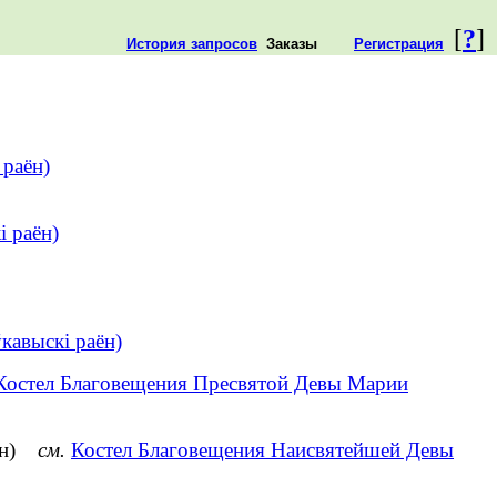
[
?
]
История запросов
Заказы
Регистрация
 раён)
і раён)
кавыскі раён)
Костел Благовещения Пресвятой Девы Марии
йон)
см.
Костел Благовещения Наисвятейшей Девы