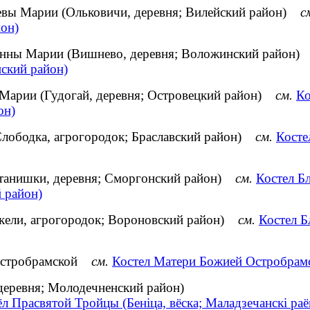
евы Марии (Ольковичи, деревня; Вилейский район)
с
йон)
анны Марии (Вишнево, деревня; Воложинский район
ский район)
Марии (Гудогай, деревня; Островецкий район)
см.
Ко
он)
Слободка, агрогородок; Браславский район)
см.
Косте
станишки, деревня; Сморгонский район)
см.
Костел Б
 район)
кели, агрогородок; Вороновский район)
см.
Костел Б
 Остробрамской
см.
Костел Матери Божией Остробрамс
деревня; Молодечненский район)
л Прасвятой Тройцы (Беніца, вёска; Маладзечанскі раё