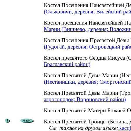
Костел Посещения Наисвятейшей Д
(Ольковичи, деревня; Вилейский ра
Костел посещения Наисвятейшей П
Марии (Вишнево, деревня; Воложин
Костел Посещения Пресвятой Девы 
(Гудогай, деревня; Островецкий рай
Костел пресвятого Сердца Иисуса (
Браславский район)
Костел Пресвятой Девы Марии (Не
(Нестанишки, деревня; Сморгонский
Костел Пресвятой Девы Марии (Тро
агрогородок; Вороновский район)
Костел Пресвятой Матери Божией
Костел Пресвятой Троицы (Беница, 
См. также на другом языке:
Касцё