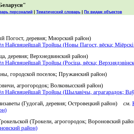
Беларуси"
варь персоналий
|
Тематический словарь
|
По видам объектов
й Погост, деревня; Миорский район)
ёл Найсвяцейшай Тройцы (Новы Пагост, вёска; Міёрскі
а, деревня; Верхнедвинский район)
л Найсвяцейшай Тройцы (Росіца, вёска; Верхнядзвінск
ны, городской поселок; Пружанский район)
вичи, агрогородок; Волковысский район)
ёл Найсвяцейшай Тройцы (Шылавічы, аграгарадок; Ваў
изаветы (Гудогай, деревня; Островецкий район)
см.
он)
рокельской (Трокели, агрогородок; Вороновский ра
новский район)