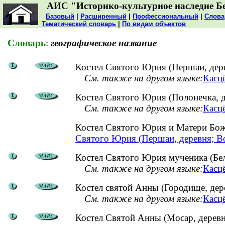
АИС "Историко-культурное наследие Б
Базовый
|
Расширенный
|
Профессиональный
|
Слова
Тематический словарь
|
По видам объектов
Словарь
:
географическое название
Костел Святого Юрия (Першаи, дер
См. также на другом языке:
Касц
Костел Святого Юрия (Полонечка, д
См. также на другом языке:
Касцё
Костел Святого Юрия и Матери Бо
Святого Юрия (Першаи, деревня; В
Костел Святого Юрия мученика (Бел
См. также на другом языке:
Касцё
Костел святой Анны (Городище, дер
См. также на другом языке:
Касцё
Костел Святой Анны (Мосар, деревн