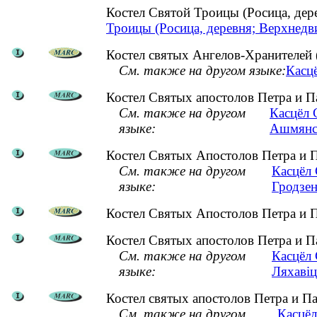
Костел Святой Троицы (Росица, де
Троицы (Росица, деревня; Верхнедв
Костел святых Ангелов-Хранителей 
См. также на другом языке:
Касцё
Костел Святых апостолов Петра и П
См. также на другом
Касцёл 
языке:
Ашмянск
Костел Святых Апостолов Петра и П
См. также на другом
Касцёл 
языке:
Гродзен
Костел Святых Апостолов Петра и П
Костел Святых апостолов Петра и П
См. также на другом
Касцёл 
языке:
Ляхавіц
Костел святых апостолов Петра и П
См. также на другом
Касцёл