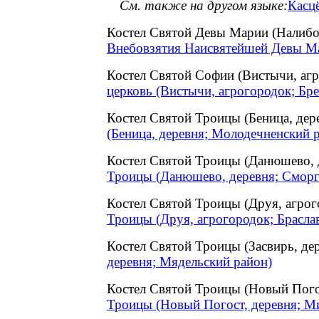
См. также на другом языке:
Касцё
Костел Святой Девы Марии (Налиб
Внебовзятия Наисвятейшей Девы Ма
Костел Святой Софии (Вистычи, аг
церковь (Вистычи, агрогородок; Бре
Костел Святой Троицы (Беница, де
(Беница, деревня; Молодечненский 
Костел Святой Троицы (Данюшево,
Троицы (Данюшево, деревня; Сморг
Костел Святой Троицы (Друя, агро
Троицы (Друя, агрогородок; Брасла
Костел Святой Троицы (Засвирь, д
деревня; Мядельский район)
Костел Святой Троицы (Новый Пог
Троицы (Новый Погост, деревня; М