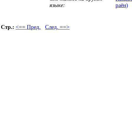
языке:
раён)
Стр.:
<== Пред.
След. ==>