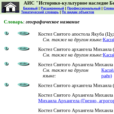
АИС "Историко-культурное наследие Б
Базовый
|
Расширенный
|
Профессиональный
|
Слова
Тематический словарь
|
По видам объектов
Словарь
:
географическое название
Костел Святого апостола Якуба (Цу
См. также на другом языке:
Касцё
Костел Святого архангела Михаила (
См. также на другом языке:
Касцё
Костел Святого Архангела Михаила 
См. также на другом
Касцё
языке:
раён)
Костел Святого архангела Михаила 
Костел Святого Архангела Михаила
Михаила Архангела (Гнезно, агрого
Костел Святого Архангела Михаила