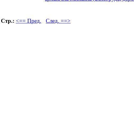
Стр.:
<== Пред.
След. ==>