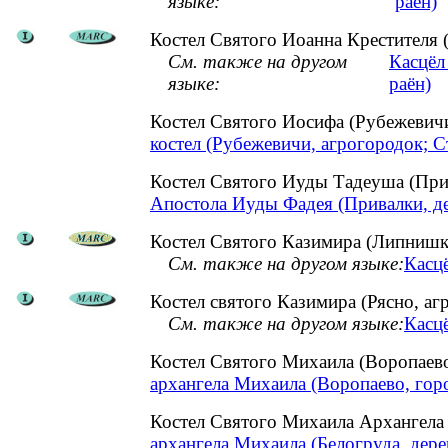
языке:
раён)
Костел Святого Иоанна Крестителя 
См. также на другом
Касцёл
языке:
раён)
Костел Святого Иосифа (Рубежевич
костел (Рубежевичи, агрогородок; 
Костел Святого Иуды Тадеуша (При
Апостола Иуды Фадея (Привалки, де
Костел Святого Казимира (Липнишки
См. также на другом языке:
Касцё
Костел святого Казимира (Рясно, а
См. также на другом языке:
Касцё
Костел Святого Михаила (Воропаев
архангела Михаила (Воропаево, гор
Костел Святого Михаила Архангела
архангела Михаила (Белогруда, дере