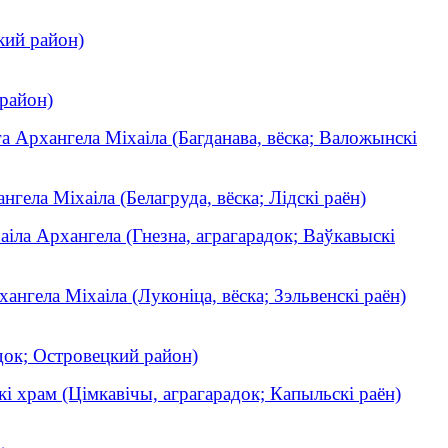
кий район)
 район)
а Архангела Міхаіла (Багданава, вёска; Валожынскі
нгела Міхаіла (Белагруда, вёска; Лідскі раён)
аіла Архангела (Гнезна, аграгарадок; Ваўкавыскі
хангела Міхаіла (Луконіца, вёска; Зэльвенскі раён)
ок; Островецкий район)
кі храм (Цімкавічы, аграгарадок; Капыльскі раён)