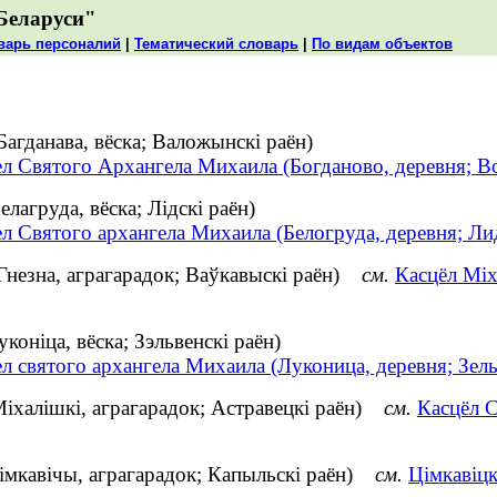
Беларуси"
варь персоналий
|
Тематический словарь
|
По видам объектов
Багданава, вёска; Валожынскі раён)
ел Святого Архангела Михаила (Богданово, деревня; 
лагруда, вёска; Лідскі раён)
л Святого архангела Михаила (Белогруда, деревня; Ли
(Гнезна, аграгарадок; Ваўкавыскі раён)
см.
Касцёл Міх
коніца, вёска; Зэльвенскі раён)
л святого архангела Михаила (Луконица, деревня; Зел
Міхалішкі, аграгарадок; Астравецкі раён)
см.
Касцёл С
Цімкавічы, аграгарадок; Капыльскі раён)
см.
Цімкавіцк