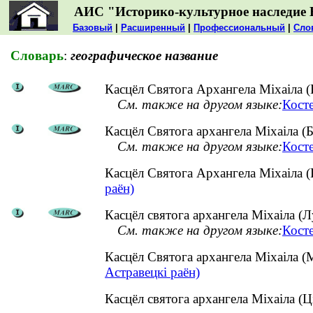
АИС "Историко-культурное наследие 
Базовый
|
Расширенный
|
Профессиональный
|
Сло
Словарь
:
географическое название
Касцёл Святога Архангела Міхаіла (
См. также на другом языке:
Кост
Касцёл Святога архангела Міхаіла (Бе
См. также на другом языке:
Косте
Касцёл Святога Архангела Міхаіла 
раён)
Касцёл святога архангела Міхаіла (Лу
См. также на другом языке:
Косте
Касцёл Святога архангела Міхаіла (
Астравецкі раён)
Касцёл святога архангела Міхаіла (