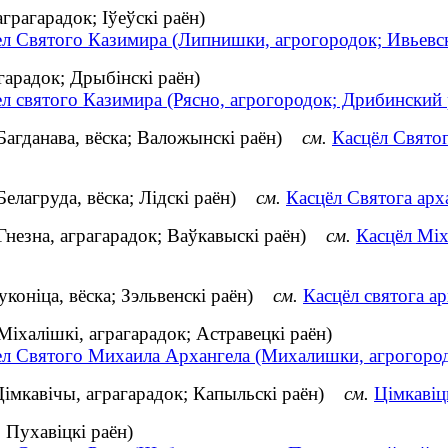
грагарадок; Іўеўскі раён)
ел Святого Казимира (Липнишки, агрогородок; Ивьевс
агарадок; Дрыбінскі раён)
л святого Казимира (Рясно, агрогородок; Дрибинский
(Багданава, вёска; Валожынскі раён)
см.
Касцёл Святог
Белагруда, вёска; Лідскі раён)
см.
Касцёл Святога арха
(Гнезна, аграгарадок; Ваўкавыскі раён)
см.
Касцёл Міх
Луконіца, вёска; Зэльвенскі раён)
см.
Касцёл святога ар
іхалішкі, аграгарадок; Астравецкі раён)
ел Святого Михаила Архангела (Михалишки, агрогород
(Цімкавічы, аграгарадок; Капыльскі раён)
см.
Цімкавіц
 Пухавіцкі раён)