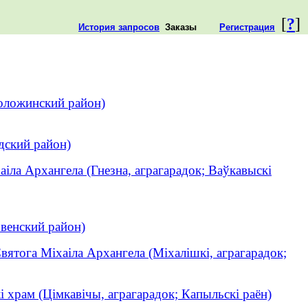
[
?
]
История запросов
Заказы
Регистрация
Воложинский район)
дский район)
аіла Архангела (Гнезна, аграгарадок; Ваўкавыскі
ьвенский район)
вятога Міхаіла Архангела (Міхалішкі, аграгарадок;
і храм (Цімкавічы, аграгарадок; Капыльскі раён)