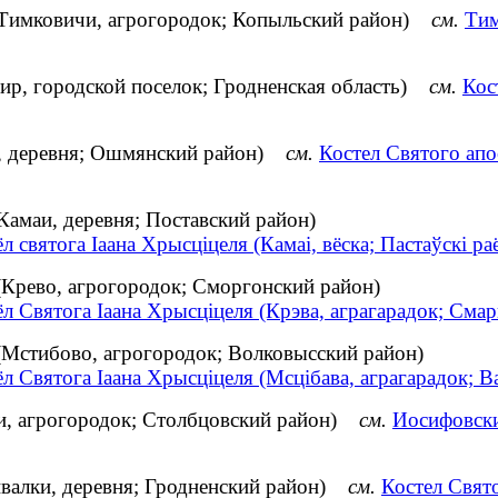
 (Тимковичи, агрогородок; Копыльский район)
см.
Тим
ир, городской поселок; Гродненская область)
см.
Кос
и, деревня; Ошмянский район)
см.
Костел Святого ап
Камаи, деревня; Поставский район)
л святога Іаана Хрысціцеля (Камаі, вёска; Пастаўскі ра
(Крево, агрогородок; Сморгонский район)
л Святога Іаана Хрысціцеля (Крэва, аграгарадок; Смар
(Мстибово, агрогородок; Волковысский район)
л Святога Іаана Хрысціцеля (Мсцібава, аграгарадок; В
и, агрогородок; Столбцовский район)
см.
Иосифовски
валки, деревня; Гродненский район)
см.
Костел Свят