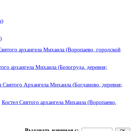
н)
)
Святого архангела Михаила (Воропаево, городской
того архангела Михаила (Белогруда, деревня;
л Святого Архангела Михаила (Богданово, деревня;
.
Костел Святого архангела Михаила (Воропаево,
Выдавать начиная с: