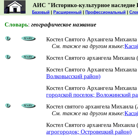
АИС "Историко-культурное наследие 
Базовый
|
Расширенный
|
Профессиональный
|
Сло
Словарь
:
географическое название
Костел Святого Архангела Михаила 
См. также на другом языке:
Касцё
Костел Святого архангела Михаила 
Костел Святого Архангела Михаила
Волковысский район)
Костел Святого Архангела Михаила
городской поселок; Воложинский ра
Костел святого архангела Михаила (
См. также на другом языке:
Касцё
Костел Святого архангела Михаила
агрогородок; Островецкий район)