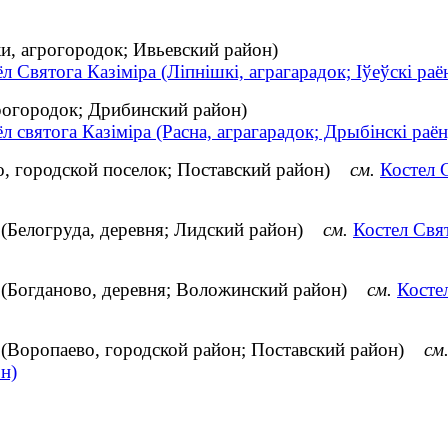
, агрогородок; Ивьевский район)
л Святога Казіміра (Ліпнішкі, аграгарадок; Іўеўскі раё
грогородок; Дрибинский район)
л святога Казіміра (Расна, аграгарадок; Дрыбінскі раён
о, городской поселок; Поставский район)
см.
Костел 
 (Белогруда, деревня; Лидский район)
см.
Костел Свя
 (Богданово, деревня; Воложинский район)
см.
Косте
 (Воропаево, городской район; Поставский район)
см
н)