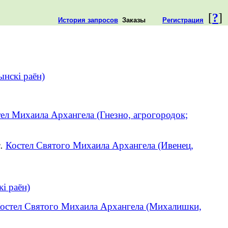
[
?
]
История запросов
Заказы
Регистрация
ынскі раён)
ел Михаила Архангела (Гнезно, агрогородок;
.
Костел Святого Михаила Архангела (Ивенец,
кі раён)
остел Святого Михаила Архангела (Михалишки,