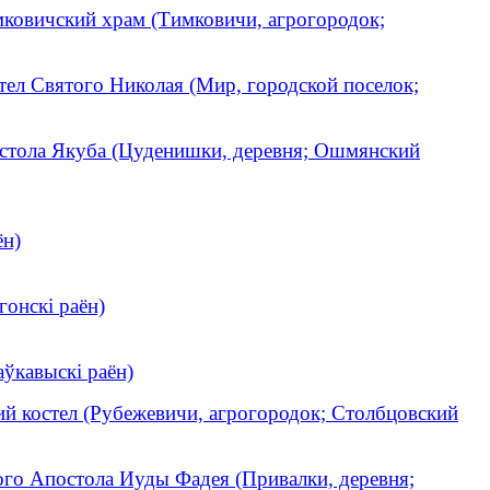
ковичский храм (Тимковичи, агрогородок;
тел Святого Николая (Мир, городской поселок;
остола Якуба (Цуденишки, деревня; Ошмянский
ён)
гонскі раён)
аўкавыскі раён)
й костел (Рубежевичи, агрогородок; Столбцовский
ого Апостола Иуды Фадея (Привалки, деревня;