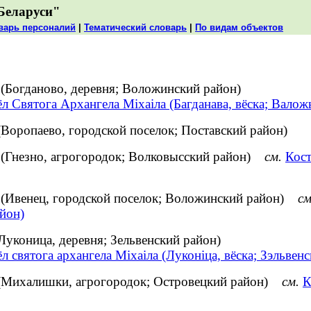
Беларуси"
варь персоналий
|
Тематический словарь
|
По видам объектов
(Богданово, деревня; Воложинский район)
л Святога Архангела Міхаіла (Багданава, вёска; Валож
(Воропаево, городской поселок; Поставский район)
 (Гнезно, агрогородок; Волковысский район)
см.
Кост
 (Ивенец, городской поселок; Воложинский район)
см
йон)
Луконица, деревня; Зельвенский район)
л святога архангела Міхаіла (Луконіца, вёска; Зэльвенс
 (Михалишки, агрогородок; Островецкий район)
см.
К