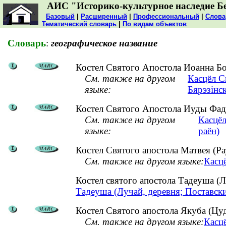
АИС "Историко-культурное наследие Б
Базовый
|
Расширенный
|
Профессиональный
|
Слова
Тематический словарь
|
По видам объектов
Словарь
:
географическое название
Костел Святого Апостола Иоанна Бо
См. также на другом
Касцёл С
языке:
Бярэзінск
Костел Святого Апостола Иуды Фаде
См. также на другом
Касцёл
языке:
раён)
Костел Святого апостола Матвея (Р
См. также на другом языке:
Касцё
Костел святого апостола Тадеуша (
Тадеуша (Лучай, деревня; Поставск
Костел Святого апостола Якуба (Цу
См. также на другом языке:
Касцё