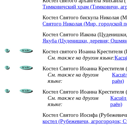
Костел святого архангела Михаила
Тимковичский храм (Тимковичи, аг
Костел Святого бискупа Николая (М
Святого Николая (Мир, городской п
Костел Святого Иакова (Цуденишк
Якуба (Цуденишки, деревня; Ошмян
Костел святого Иоанна Крестителя (
См. также на другом языке:
Касцё
Костел Святого Иоанна Крестителя 
См. также на другом
Касцёл
языке:
раён)
Костел Святого Иоанна Крестителя 
См. также на другом
Касцёл
языке:
раён)
Костел Святого Иосифа (Рубежевич
костел (Рубежевичи, агрогородок; 