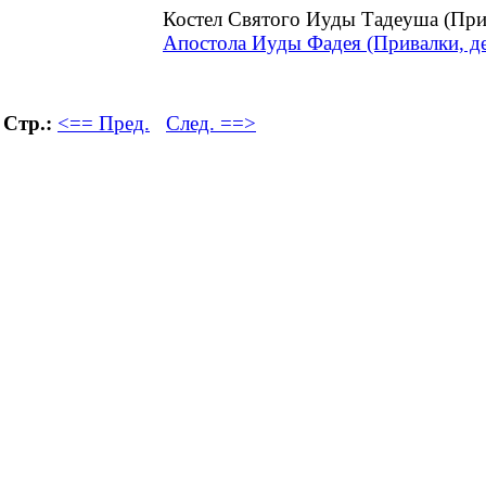
Костел Святого Иуды Тадеуша (При
Апостола Иуды Фадея (Привалки, де
Стр.:
<== Пред.
След. ==>