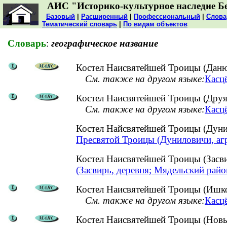
АИС "Историко-культурное наследие Б
Базовый
|
Расширенный
|
Профессиональный
|
Слова
Тематический словарь
|
По видам объектов
Словарь
:
географическое название
Костел Наисвятейшей Троицы (Даню
См. также на другом языке:
Касц
Костел Наисвятейшей Троицы (Друя,
См. также на другом языке:
Касцё
Костел Найсвятейшей Троицы (Дун
Пресвятой Троицы (Дуниловичи, аг
Костел Наисвятейшей Троицы (Засв
(Засвирь, деревня; Мядельский райо
Костел Наисвятейшей Троицы (Ишко
См. также на другом языке:
Касцё
Костел Наисвятейшей Троицы (Новы