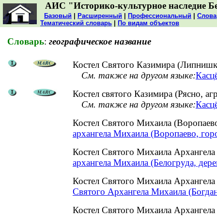
АИС "Историко-культурное наследие Б
Базовый
|
Расширенный
|
Профессиональный
|
Слова
Тематический словарь
|
По видам объектов
Словарь
:
географическое название
Костел Святого Казимира (Липнишки
См. также на другом языке:
Касцё
Костел святого Казимира (Рясно, а
См. также на другом языке:
Касцё
Костел Святого Михаила (Воропаев
архангела Михаила (Воропаево, гор
Костел Святого Михаила Архангела
архангела Михаила (Белогруда, дере
Костел Святого Михаила Архангела
Святого Архангела Михаила (Богдан
Костел Святого Михаила Архангела