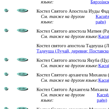
языке:
Бярэзінск
Костел Святого Апостола Иуды Фаде
См. также на другом
Касцёл
языке:
раён)
Костел Святого апостола Матвея (Р
См. также на другом языке:
Касцё
Костел святого апостола Тадеуша (
Тадеуша (Лучай, деревня; Поставск
Костел Святого апостола Якуба (Цу
См. также на другом языке:
Касцё
Костел Святого архангела Михаила (
См. также на другом языке:
Касцё
Костел Святого Архангела Михаила 
См. также на другом
Касцё
языке:
раён)