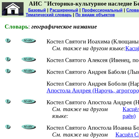
АИС "Историко-культурное наследие Б
Базовый
|
Расширенный
|
Профессиональный
|
Слова
Тематический словарь
|
По видам объектов
Словарь
:
географическое название
Костел Святоги Иоахима (Клющаны,
См. также на другом языке:
Касцё
Костел Святого Алексея (Ивенец, п
Костел Святого Андрея Баболи (Лын
Костел Святого Андрея Боболи (На
Апостола Андрея (Нарочь, агрогоро
Костел Святого Апостола Андрея (Н
См. также на другом
Касцёл
языке:
раён)
Костел Святого Апостола Иоанна Бо
См. также на другом
Касцёл С