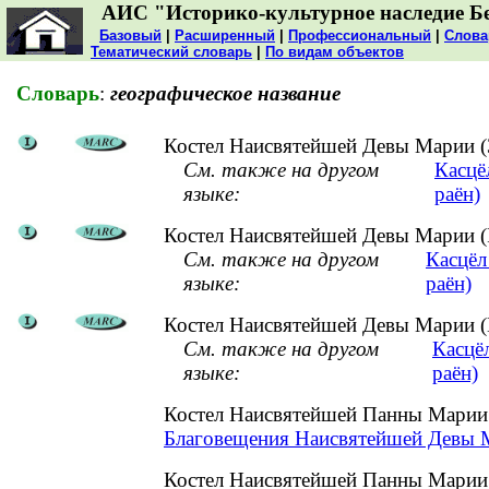
АИС "Историко-культурное наследие Б
Базовый
|
Расширенный
|
Профессиональный
|
Слова
Тематический словарь
|
По видам объектов
Словарь
:
географическое название
Костел Наисвятейшей Девы Марии (З
См. также на другом
Касцё
языке:
раён)
Костел Наисвятейшей Девы Марии (Р
См. также на другом
Касцёл
языке:
раён)
Костел Наисвятейшей Девы Марии (
См. также на другом
Касцё
языке:
раён)
Костел Наисвятейшей Панны Марии
Благовещения Наисвятейшей Девы М
Костел Наисвятейшей Панны Марии