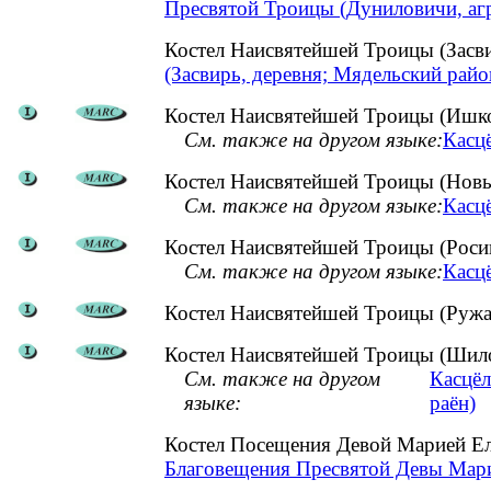
Пресвятой Троицы (Дуниловичи, аг
Костел Наисвятейшей Троицы (Засв
(Засвирь, деревня; Мядельский райо
Костел Наисвятейшей Троицы (Ишко
См. также на другом языке:
Касцё
Костел Наисвятейшей Троицы (Новы
См. также на другом языке:
Касц
Костел Наисвятейшей Троицы (Росиц
См. также на другом языке:
Касцё
Костел Наисвятейшей Троицы (Ружа
Костел Наисвятейшей Троицы (Шило
См. также на другом
Касцёл
языке:
раён)
Костел Посещения Девой Марией Ел
Благовещения Пресвятой Девы Марии