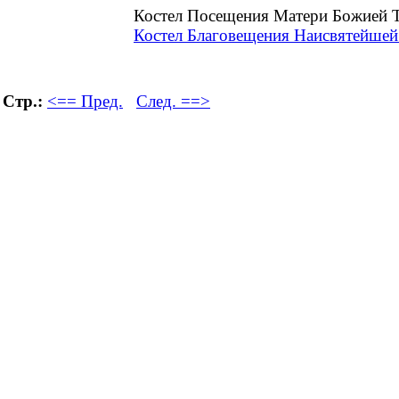
Костел Посещения Матери Божией Т
Костел Благовещения Наисвятейшей
Стр.:
<== Пред.
След. ==>