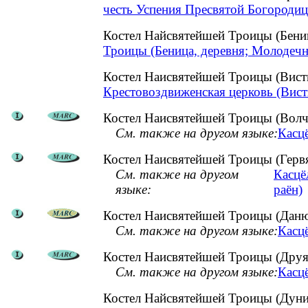
честь Успения Пресвятой Богородиц
Костел Найсвятейшей Троицы (Бен
Троицы (Беница, деревня; Молодечн
Костел Наисвятейшей Троицы (Вист
Крестовоздвиженская церковь (Вист
Костел Наисвятейшей Троицы (Волч
См. также на другом языке:
Касц
Костел Наисвятейшей Троицы (Гервя
См. также на другом
Касцё
языке:
раён)
Костел Наисвятейшей Троицы (Даню
См. также на другом языке:
Касц
Костел Наисвятейшей Троицы (Друя,
См. также на другом языке:
Касцё
Костел Найсвятейшей Троицы (Дун