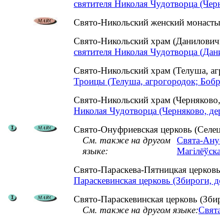
святителя Николая Чудотворца (Черн
Свято-Никольский женский монастыр
Свято-Никольский храм (Данилович
святителя Николая Чудотворца (Дан
Свято-Никольский храм (Телуша, а
Троицы (Телуша, агрогородок; Бобр
Свято-Никольский храм (Черняково
Николая Чудотворца (Черняково, де
Свято-Онуфриевская церковь (Селец
См. также на другом
Свята-Ануф
языке:
Магілёўска
Свято-Параскева-Пятницкая церковь
Параскевинская церковь (Збироги, д
Свято-Параскевинская церковь (Збир
См. также на другом языке:
Свята