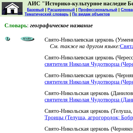
АИС "Историко-культурное наследие Б
Базовый
|
Расширенный
|
Профессиональный
|
Слова
Тематический словарь
|
По видам объектов
Словарь
:
географическое название
Свято-Николаевская церковь (Узмен
См. также на другом языке:
Свята
Свято-Николаевская церковь (Чере
святителя Николая Чудотворца (Чер
Свято-Николаевская церковь (Черня
святителя Николая Чудотворца (Черн
Свято-Никольская церковь (Данило
святителя Николая Чудотворца (Дан
Свято-Никольская церковь (Телуша
Троицы (Телуша, агрогородок; Бобр
Свято-Никольская церковь (Черняк