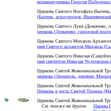
великомученика Георгия Победоносц
Церковь Святого Иософата (Бытень
(Бытень, агрогородок; Ивацевичски
Церковь Святого Луки (Домачево, 
церковь (Домачево, городской посел
Церковь Святого Михаила Архангел
имя Святого архангела Михаила (Сы
Церковь Святого Николая (Самуйл
имя святителя Николая Чудотворца 
Церковь Святой Живоначальной Тр
церковь (Леонполь, деревня; Миорс
Церковь Святой Живоначальной Тр
Церковь в честь Святой Троицы (Ма
Церковь Святой Живоначальной Тр
См. также на другом
Царква 