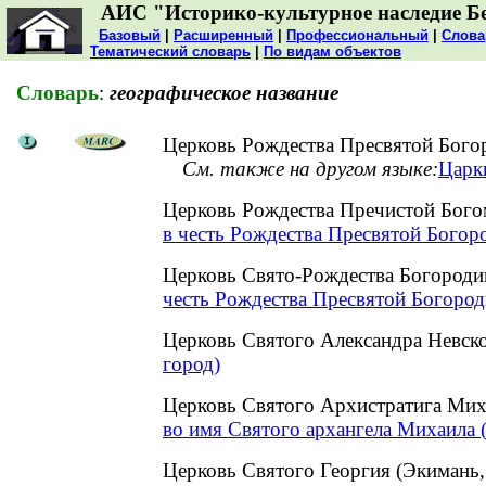
АИС "Историко-культурное наследие Б
Базовый
|
Расширенный
|
Профессиональный
|
Слова
Тематический словарь
|
По видам объектов
Словарь
:
географическое название
Церковь Рождества Пресвятой Богор
См. также на другом языке:
Царкв
Церковь Рождества Пречистой Бог
в честь Рождества Пресвятой Богор
Церковь Свято-Рождества Богород
честь Рождества Пресвятой Богоро
Церковь Святого Александра Невск
город)
Церковь Святого Архистратига Мих
во имя Святого архангела Михаила 
Церковь Святого Георгия (Экимань