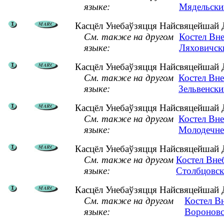
языке:
Мядельски
Касцёл Унебаўзяцця Найсвяцейшай Дз
См. также на другом
Костел Вн
языке:
Ляховичск
Касцёл Унебаўзяцця Найсвяцейшай Д
См. также на другом
Костел Вне
языке:
Зельвенски
Касцёл Унебаўзяцця Найсвяцейшай Д
См. также на другом
Костел Вне
языке:
Молодечне
Касцёл Унебаўзяцця Найсвяцейшай Д
См. также на другом
Костел Вне
языке:
Столбцовск
Касцёл Унебаўзяцця Найсвяцейшай Д
См. также на другом
Костел В
языке:
Вороновс