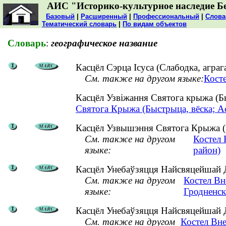
АИС "Историко-культурное наследие Б
Базовый
|
Расширенный
|
Профессиональный
|
Слова
Тематический словарь
|
По видам объектов
Словарь
:
географическое название
Касцёл Сэрца Ісуса (Слабодка, аграг
См. также на другом языке:
Косте
Касцёл Узвіжання Святога крыжа (Б
Святога Крыжа (Быстрыца, вёска; Ас
Касцёл Узвышэння Святога Крыжа (Б
См. также на другом
Костел 
языке:
район)
Касцёл Унебаўзяцця Найсвяцейшай Д
См. также на другом
Костел Вн
языке:
Гродненск
Касцёл Унебаўзяцця Найсвяцейшай Д
См. также на другом
Костел Вн