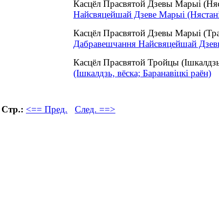
Касцёл Прасвятой Дзевы Марыі (Няс
Найсвяцейшай Дзеве Марыі (Нястаніш
Касцёл Прасвятой Дзевы Марыі (Тра
Дабравешчання Найсвяцейшай Дзевы 
Касцёл Прасвятой Тройцы (Ішкалдзь
(Ішкалдзь, вёска; Баранавіцкі раён)
Стр.:
<== Пред.
След. ==>