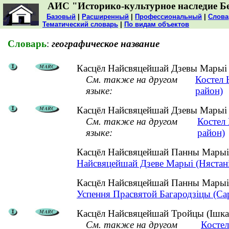
АИС "Историко-культурное наследие Б
Базовый
|
Расширенный
|
Профессиональный
|
Слова
Тематический словарь
|
По видам объектов
Словарь
:
географическое название
Касцёл Найсвяцейшай Дзевы Марыі (
См. также на другом
Костел 
языке:
район)
Касцёл Найсвяцейшай Дзевы Марыі (
См. также на другом
Костел
языке:
район)
Касцёл Найсвяцейшай Панны Марыі 
Найсвяцейшай Дзеве Марыі (Нястаніш
Касцёл Найсвяцейшай Панны Марыі 
Успення Прасвятой Багародзіцы (Сар'
Касцёл Найсвяцейшай Тройцы (Ішкалд
См. также на другом
Костел