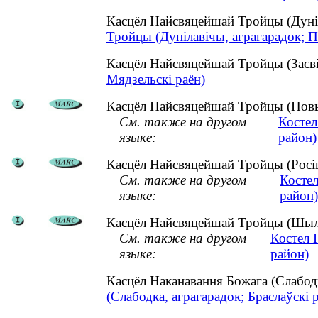
Касцёл Найсвяцейшай Тройцы (Дуніл
Тройцы (Дунілавічы, аграгарадок; П
Касцёл Найсвяцейшай Тройцы (Засві
Мядзельскі раён)
Касцёл Найсвяцейшай Тройцы (Новы 
См. также на другом
Костел
языке:
район)
Касцёл Найсвяцейшай Тройцы (Росіца
См. также на другом
Косте
языке:
район)
Касцёл Найсвяцейшай Тройцы (Шылав
См. также на другом
Костел 
языке:
район)
Касцёл Наканавання Божага (Слабод
(Слабодка, аграгарадок; Браслаўскі 