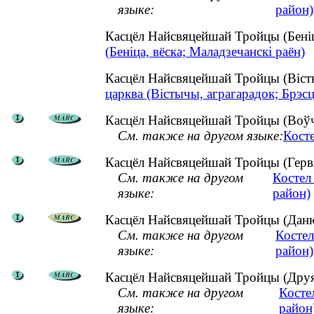
языке:
район)
Касцёл Найсвяцейшай Тройцы (Беніц
(Беніца, вёска; Маладзечанскі раён)
Касцёл Найсвяцейшай Тройцы (Віст
царква (Вістычы, аграгарадок; Брэсц
Касцёл Найсвяцейшай Тройцы (Воўчы
См. также на другом языке:
Кост
Касцёл Найсвяцейшай Тройцы (Гервя
См. также на другом
Костел
языке:
район)
Касцёл Найсвяцейшай Тройцы (Данюш
См. также на другом
Косте
языке:
район)
Касцёл Найсвяцейшай Тройцы (Друя, 
См. также на другом
Косте
языке:
район