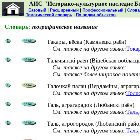
АИС "Историко-культурное наследие Б
Базовый
|
Расширенный
|
Профессиональный
|
Слова
Тематический словарь
|
По видам объектов
Словарь
:
географическое название
Такары, вёска (Камянецкі раён)
См. также на другом языке:
Тока
Талачынскі раён (Віцебская вобласц
См. также на другом языке:
См. также более широкое понят
Талочкаў палац (Вердамічы, аграгара
См. также на другом языке:
Толл
Таль, аграгарадок (Любанскі раён)
См. также на другом языке:
Таль
Таль, агрогородок (Любанский райо
См. также на другом языке:
Таль,