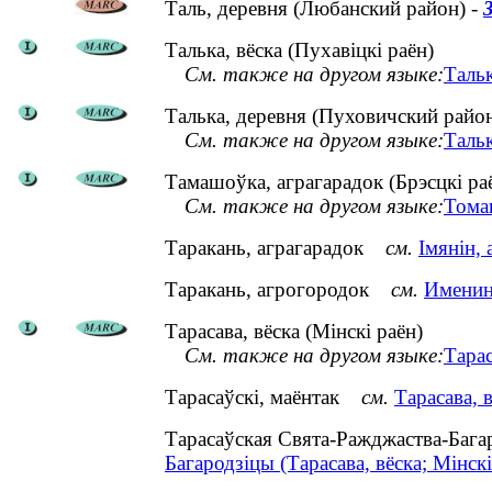
Таль, деревня (Любанский район) -
Талька, вёска (Пухавіцкі раён)
См. также на другом языке:
Тальк
Талька, деревня (Пуховичский райо
См. также на другом языке:
Тальк
Тамашоўка, аграгарадок (Брэсцкі ра
См. также на другом языке:
Тома
Таракань, аграгарадок
см.
Імянін, 
Таракань, агрогородок
см.
Именин
Тарасава, вёска (Мінскі раён)
См. также на другом языке:
Тара
Тарасаўскі, маёнтак
см.
Тарасава, 
Тарасаўская Свята-Ражджаства-Баг
Багародзіцы (Тарасава, вёска; Мінскі