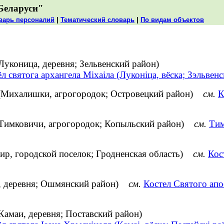
Беларуси"
варь персоналий
|
Тематический словарь
|
По видам объектов
Луконица, деревня; Зельвенский район)
л святога архангела Міхаіла (Луконіца, вёска; Зэльвенс
 (Михалишки, агрогородок; Островецкий район)
см.
К
 (Тимковичи, агрогородок; Копыльский район)
см.
Тим
ир, городской поселок; Гродненская область)
см.
Кос
и, деревня; Ошмянский район)
см.
Костел Святого ап
Камаи, деревня; Поставский район)