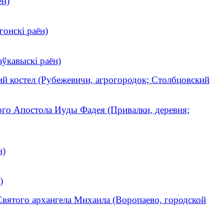
ён)
гонскі раён)
аўкавыскі раён)
й костел (Рубежевичи, агрогородок; Столбцовский
ого Апостола Иуды Фадея (Привалки, деревня;
н)
)
Святого архангела Михаила (Воропаево, городской