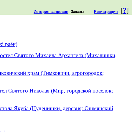
[
?
]
История запросов
Заказы
Регистрация
кі раён)
остел Святого Михаила Архангела (Михалишки,
ковичский храм (Тимковичи, агрогородок;
тел Святого Николая (Мир, городской поселок;
остола Якуба (Цуденишки, деревня; Ошмянский