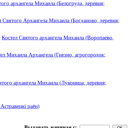
того архангела Михаила (Белогруда, деревня;
л Святого Архангела Михаила (Богданово, деревня;
.
Костел Святого архангела Михаила (Воропаево,
ел Михаила Архангела (Гнезно, агрогородок;
ятого архангела Михаила (Луконица, деревня;
 Астравецкі раён)
Выдавать начиная с: