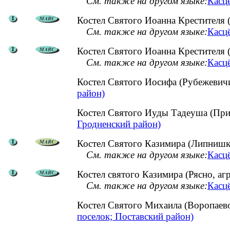
См. также на другом языке:
Касцё
Костел Святого Иоанна Крестителя 
См. также на другом языке:
Касцё
Костел Святого Иоанна Крестителя 
См. также на другом языке:
Касцё
Костел Святого Иосифа (Рубежевич
район)
Костел Святого Иуды Тадеуша (При
Гродненский район)
Костел Святого Казимира (Липнишки
См. также на другом языке:
Касцё
Костел святого Казимира (Рясно, а
См. также на другом языке:
Касцё
Костел Святого Михаила (Воропаев
поселок; Поставский район)