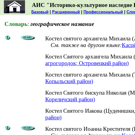
АИС "Историко-культурное наследие 
Базовый
|
Расширенный
|
Профессиональный
|
Сло
Словарь
:
географическое название
Костел святого архангела Михаила (
См. также на другом языке:
Касцё
Костел Святого архангела Михаила
агрогородок; Островецкий район)
Костел святого архангела Михаила
Копыльский район)
Костел Святого бискупа Николая (М
Кореличский район)
Костел Святого Иакова (Цуденишк
район)
Костел святого Иоанна Крестителя (