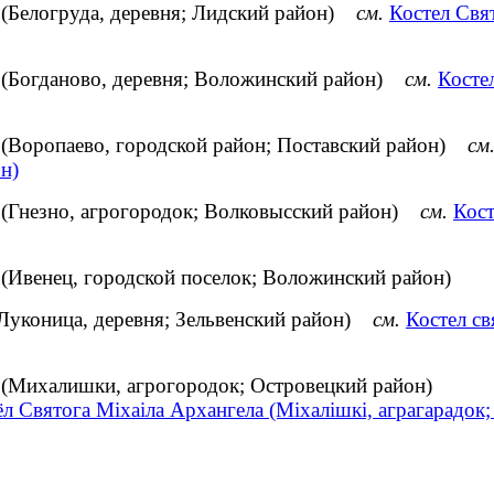
 (Белогруда, деревня; Лидский район)
см.
Костел Свя
 (Богданово, деревня; Воложинский район)
см.
Косте
 (Воропаево, городской район; Поставский район)
см
н)
 (Гнезно, агрогородок; Волковысский район)
см.
Кост
(Ивенец, городской поселок; Воложинский район)
(Луконица, деревня; Зельвенский район)
см.
Костел св
 (Михалишки, агрогородок; Островецкий район)
л Святога Міхаіла Архангела (Міхалішкі, аграгарадок;