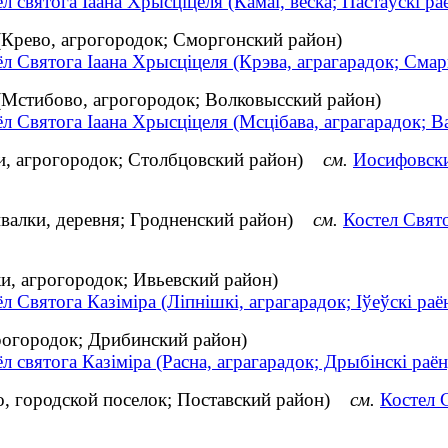
л святога Іаана Хрысціцеля (Камаі, вёска; Пастаўскі ра
(Крево, агрогородок; Сморгонский район)
л Святога Іаана Хрысціцеля (Крэва, аграгарадок; Смар
(Мстибово, агрогородок; Волковысский район)
л Святога Іаана Хрысціцеля (Мсцібава, аграгарадок; В
и, агрогородок; Столбцовский район)
см.
Иосифовски
валки, деревня; Гродненский район)
см.
Костел Свят
, агрогородок; Ивьевский район)
л Святога Казіміра (Ліпнішкі, аграгарадок; Іўеўскі раё
грогородок; Дрибинский район)
л святога Казіміра (Расна, аграгарадок; Дрыбінскі раён
о, городской поселок; Поставский район)
см.
Костел 