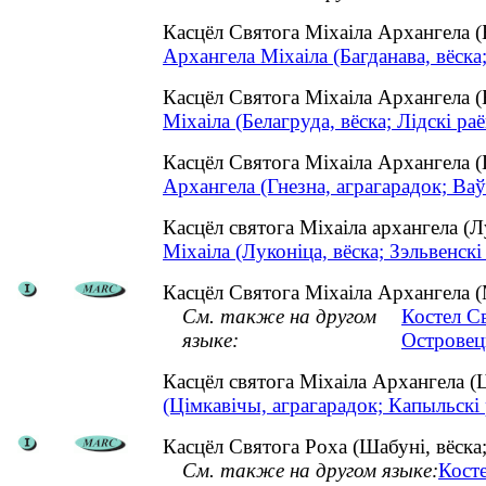
Касцёл Святога Міхаіла Архангела 
Архангела Міхаіла (Багданава, вёска
Касцёл Святога Міхаіла Архангела (
Міхаіла (Белагруда, вёска; Лідскі раё
Касцёл Святога Міхаіла Архангела 
Архангела (Гнезна, аграгарадок; Ваў
Касцёл святога Міхаіла архангела (
Міхаіла (Луконіца, вёска; Зэльвенскі
Касцёл Святога Міхаіла Архангела (М
См. также на другом
Костел С
языке:
Островец
Касцёл святога Міхаіла Архангела 
(Цімкавічы, аграгарадок; Капыльскі 
Касцёл Святога Роха (Шабуні, вёска;
См. также на другом языке:
Кост