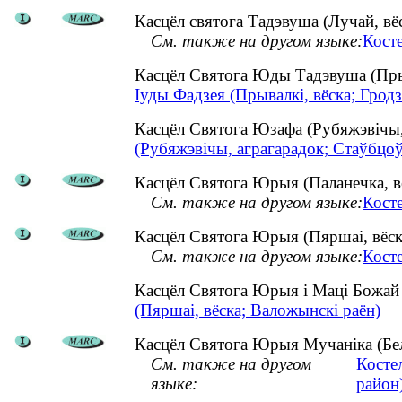
Касцёл святога Тадэвуша (Лучай, вёс
См. также на другом языке:
Косте
Касцёл Святога Юды Тадэвуша (Пры
Іуды Фадзея (Прывалкі, вёска; Гродз
Касцёл Святога Юзафа (Рубяжэвічы
(Рубяжэвічы, аграгарадок; Стаўбцоў
Касцёл Святога Юрыя (Паланечка, вё
См. также на другом языке:
Кост
Касцёл Святога Юрыя (Пяршаі, вёск
См. также на другом языке:
Кост
Касцёл Святога Юрыя і Маці Божай
(Пяршаі, вёска; Валожынскі раён)
Касцёл Святога Юрыя Мучаніка (Белі
См. также на другом
Косте
языке:
район