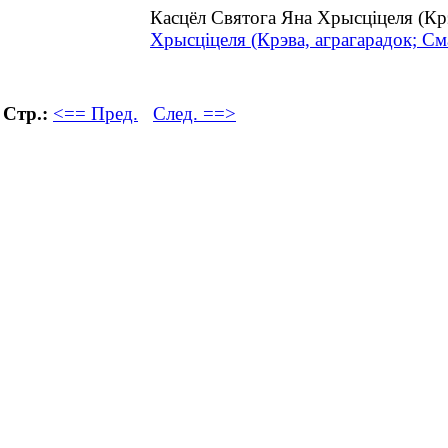
Касцёл Святога Яна Хрысціцеля (Кр
Хрысціцеля (Крэва, аграгарадок; См
Стр.:
<== Пред.
След. ==>