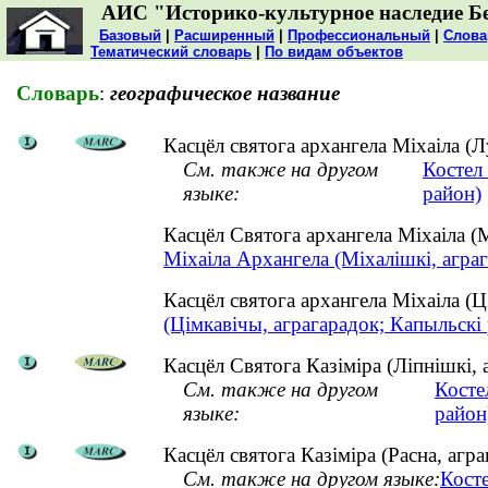
АИС "Историко-культурное наследие Б
Базовый
|
Расширенный
|
Профессиональный
|
Слова
Тематический словарь
|
По видам объектов
Словарь
:
географическое название
Касцёл святога архангела Міхаіла (Лу
См. также на другом
Костел
языке:
район)
Касцёл Святога архангела Міхаіла (
Міхаіла Архангела (Міхалішкі, аграг
Касцёл святога архангела Міхаіла (
(Цімкавічы, аграгарадок; Капыльскі 
Касцёл Святога Казіміра (Ліпнішкі, а
См. также на другом
Косте
языке:
район
Касцёл святога Казіміра (Расна, агр
См. также на другом языке:
Косте