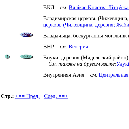
ВКЛ
см.
Вялікае Княства Літоўска
Владимирская церковь (Чижевщина
церковь (Чижевщина, деревня; Жаби
Владычыца, бескурганны могільнік (
ВНР
см.
Венгрия
Внуки, деревня (Мядельский район)
См. также на другом языке:
Унукі
Внутренняя Азия
см.
Центральная
Стр.:
<== Пред.
След. ==>