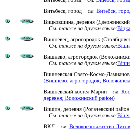
Витьбеск, город
см.
Витебск, горо
Вицковщина, деревня (Дзержинский
См. также на другом языке:
Віцк
Вишневец, агрогородок (Столбцовс
См. также на другом языке:
Вішня
Вишнево, агрогородок (Воложински
См. также на другом языке:
Вішне
Вишневская Свято-Космо-Дамиано
(Вишнево, агрогородок; Воложинск
Вишневский костел Марии
см.
Кос
деревня; Воложинский район)
Вищин, деревня (Рогачевский район
См. также на другом языке:
Вішчы
ВКЛ
см.
Великое княжество Литов