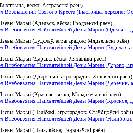
ыстрыца, вёска; Астравецкі раён)
ел Возвышения Святого Креста (Быстрица, деревня; Ос
зевы Марыі (Адэльск, вёска; Гродзенскі раён)
ел Внебовзятия Найсвятейшей Девы Марии (Одельск, д
зевы Марыі (Будслаў, аграгарадок; Мядзельскі раён)
ел Внебовзятия Наисвятейшей Девы Марии (Будслав, а
евы Марыі (Дарава, вёска; Ляхавіцкі раён)
ел Внебовзятия Наисвятейшей Девы Марии (Дарево, аг
зевы Марыі (Дзярэчын, аграгарадок; Зэльвенскі раён)
ел Внебовзятия Наисвятейшей Девы Марии (Деречин, а
зевы Марыі (Краснае, вёска; Маладзечанскі раён)
ел Внебовзятия Наисвятейшей Девы Марии (Красное, д
зевы Марыі (Налібакі, аграгарадок; Стаўбцоўскі раён)
ел Внебовзятия Наисвятейшей Девы Марии (Налибоки, 
зевы Марыі (Нача, вёска; Воранаўскі раён)