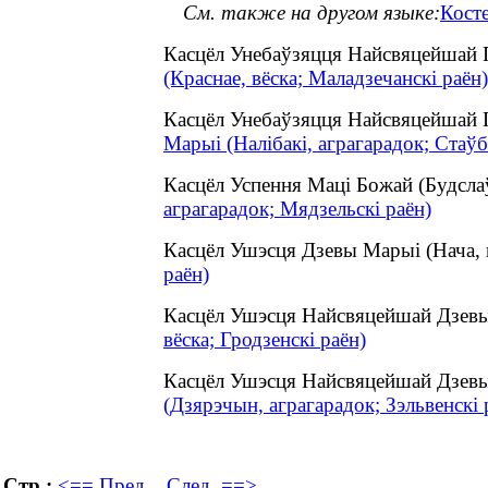
См. также на другом языке:
Кост
Касцёл Унебаўзяцця Найсвяцейшай 
(Краснае, вёска; Маладзечанскі раён)
Касцёл Унебаўзяцця Найсвяцейшай 
Марыі (Налібакі, аграгарадок; Стаўб
Касцёл Успення Маці Божай (Будсла
аграгарадок; Мядзельскі раён)
Касцёл Ушэсця Дзевы Марыі (Нача,
раён)
Касцёл Ушэсця Найсвяцейшай Дзевы
вёска; Гродзенскі раён)
Касцёл Ушэсця Найсвяцейшай Дзевы
(Дзярэчын, аграгарадок; Зэльвенскі 
Стр.:
<== Пред.
След. ==>