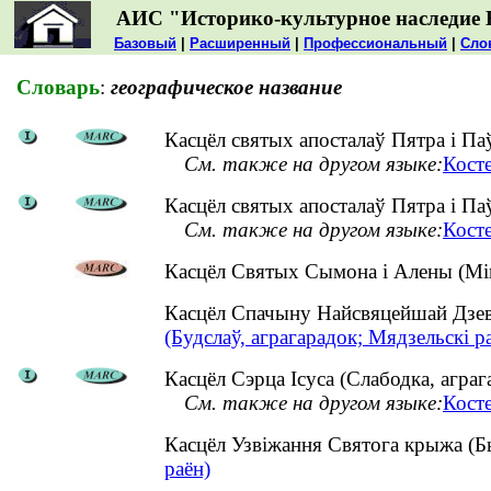
АИС "Историко-культурное наследие 
Базовый
|
Расширенный
|
Профессиональный
|
Сло
Словарь
:
географическое название
Касцёл святых апосталаў Пятра і Па
См. также на другом языке:
Кост
Касцёл святых апосталаў Пятра і Па
См. также на другом языке:
Кост
Касцёл Святых Сымона і Алены (Мін
Касцёл Спачыну Найсвяцейшай Дзев
(Будслаў, аграгарадок; Мядзельскі р
Касцёл Сэрца Ісуса (Слабодка, аграг
См. также на другом языке:
Косте
Касцёл Узвіжання Святога крыжа (Б
раён)