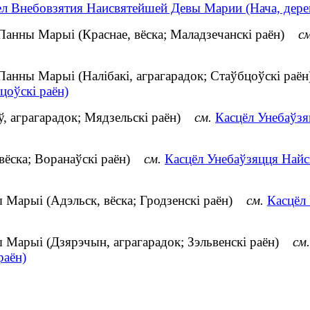
ел Внебовзятия Наисвятейшей Девы Марии (Нача, дере
Панны Марыі (Краснае, вёска; Маладзечанскі раён)
см
Панны Марыі (Налібакі, аграгарадок; Стаўбцоўскі ра
цоўскі раён)
ў, аграгарадок; Мядзельскі раён)
см.
Касцёл Унебаўзя
 вёска; Воранаўскі раён)
см.
Касцёл Унебаўзяцця Найс
 Марыі (Адэльск, вёска; Гродзенскі раён)
см.
Касцёл
 Марыі (Дзярэчын, аграгарадок; Зэльвенскі раён)
см.
раён)