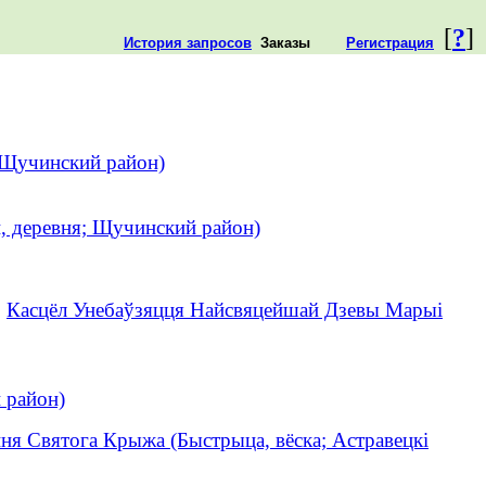
[
?
]
История запросов
Заказы
Регистрация
; Щучинский район)
, деревня; Щучинский район)
.
Касцёл Унебаўзяцця Найсвяцейшай Дзевы Марыі
 район)
ня Святога Крыжа (Быстрыца, вёска; Астравецкі