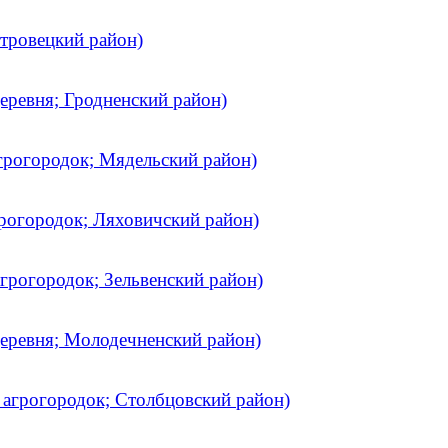
тровецкий район)
еревня; Гродненский район)
грогородок; Мядельский район)
рогородок; Ляховичский район)
грогородок; Зельвенский район)
еревня; Молодечненский район)
агрогородок; Столбцовский район)