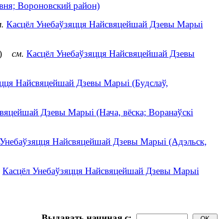
вня; Вороновский район)
.
Касцёл Унебаўзяцця Найсвяцейшай Дзевы Марыі
ён)
см.
Касцёл Унебаўзяцця Найсвяцейшай Дзевы
цця Найсвяцейшай Дзевы Марыі (Будслаў,
вяцейшай Дзевы Марыі (Нача, вёска; Воранаўскі
 Унебаўзяцця Найсвяцейшай Дзевы Марыі (Адэльск,
Касцёл Унебаўзяцця Найсвяцейшай Дзевы Марыі
Выдавать начиная с: