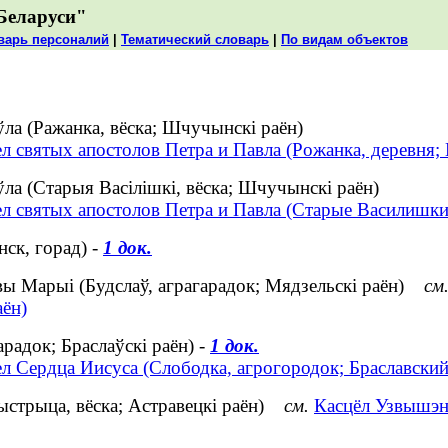
Беларуси"
варь персоналий
|
Тематический словарь
|
По видам объектов
ўла (Ражанка, вёска; Шчучынскі раён)
ел святых апостолов Петра и Павла (Рожанка, деревня
ўла (Старыя Васілішкі, вёска; Шчучынскі раён)
ел святых апостолов Петра и Павла (Старые Василишки
ск, горад) -
1 док.
ы Марыі (Будслаў, аграгарадок; Мядзельскі раён)
см
аён)
арадок; Браслаўскі раён) -
1 док.
л Сердца Иисуса (Слободка, агрогородок; Браславский
ыстрыца, вёска; Астравецкі раён)
см.
Касцёл Узвышэн