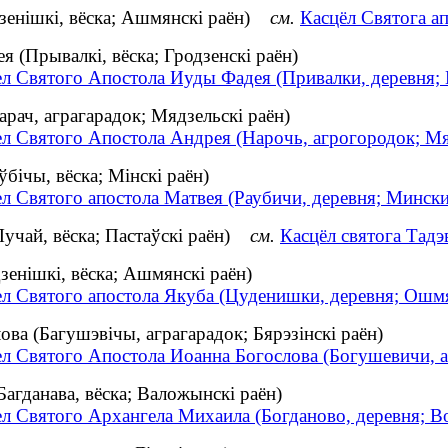
дзенішкі, вёска; Ашмянскі раён)
см.
Касцёл Святога ап
 (Прывалкі, вёска; Гродзенскі раён)
ел Святого Апостола Иуды Фадея (Привалки, деревня; 
рач, аграгарадок; Мядзельскі раён)
ел Святого Апостола Андрея (Нарочь, агрогородок; М
бічы, вёска; Мінскі раён)
л Святого апостола Матвея (Раубичи, деревня; Минск
Лучай, вёска; Пастаўскі раён)
см.
Касцёл святога Тадэ
зенішкі, вёска; Ашмянскі раён)
ел Святого апостола Якуба (Цуденишки, деревня; Ошм
ва (Багушэвічы, аграгарадок; Бярэзінскі раён)
ел Святого Апостола Иоанна Богослова (Богушевичи, а
Багданава, вёска; Валожынскі раён)
ел Святого Архангела Михаила (Богданово, деревня; 