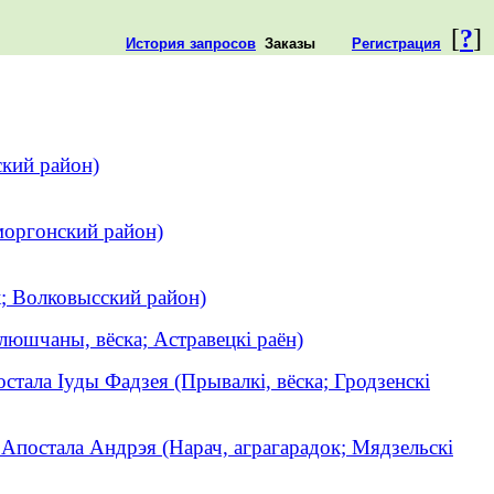
[
?
]
История запросов
Заказы
Регистрация
ский район)
моргонский район)
; Волковысский район)
люшчаны, вёска; Астравецкі раён)
стала Іуды Фадзея (Прывалкі, вёска; Гродзенскі
 Апостала Андрэя (Нарач, аграгарадок; Мядзельскі