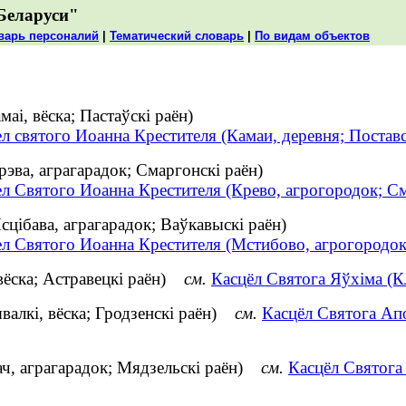
Беларуси"
варь персоналий
|
Тематический словарь
|
По видам объектов
аі, вёска; Пастаўскі раён)
л святого Иоанна Крестителя (Камаи, деревня; Постав
рэва, аграгарадок; Смаргонскі раён)
ел Святого Иоанна Крестителя (Крево, агрогородок; С
сцібава, аграгарадок; Ваўкавыскі раён)
ел Святого Иоанна Крестителя (Мстибово, агрогородок
вёска; Астравецкі раён)
см.
Касцёл Святога Яўхіма (К
валкі, вёска; Гродзенскі раён)
см.
Касцёл Святога Апо
ач, аграгарадок; Мядзельскі раён)
см.
Касцёл Святога