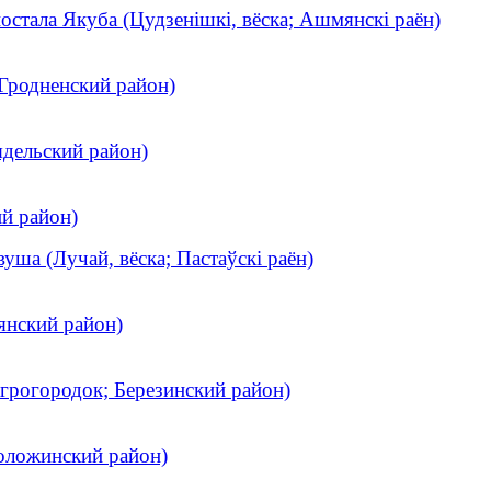
остала Якуба (Цудзенішкі, вёска; Ашмянскі раён)
Гродненский район)
ядельский район)
ий район)
вуша (Лучай, вёска; Пастаўскі раён)
янский район)
грогородок; Березинский район)
Воложинский район)