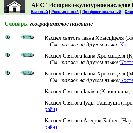
АИС "Историко-культурное наследие 
Базовый
|
Расширенный
|
Профессиональный
|
Сло
Словарь
:
географическое название
Касцёл святога Іаана Хрысціцеля (Кам
См. также на другом языке:
Косте
Касцёл Святога Іаана Хрысціцеля (К
См. также на другом языке:
Кост
Касцёл Святога Іаана Хрысціцеля (М
См. также на другом языке:
Кост
Касцёл Святога Іахіма (Клюшчаны, 
Касцёл Святога Іуды Тадэвуша (Пры
раён)
Касцёл Святога Андрэя Баболі (Нар
раён)