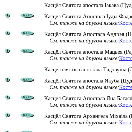
Касцёл Святога апостала Іакава (Цу
Касцёл Святога Апостала Іуды Фадзея
См. также на другом языке:
Кост
Касцёл Святога Апостала Андрэя (На
См. также на другом языке:
Кост
Касцёл Святога апостала Мацвея (Раў
См. также на другом языке:
Косте
Касцёл святога апостала Тадэвуша (
Касцёл Святога апостала Якуба (Цуд
См. также на другом языке:
Кост
Касцёл Святога Апостала Яна Багасло
См. также на другом языке:
Кост
Касцёл Святога Архангела Міхаіла (
См. также на другом языке:
Кост