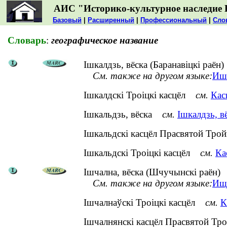
АИС "Историко-культурное наследие 
Базовый
|
Расширенный
|
Профессиональный
|
Сло
Словарь
:
географическое название
Ішкалдзь, вёска (Баранавіцкі раён)
См. также на другом языке:
Ишк
Ішкалдскі Троіцкі касцёл
см.
Кас
Ішкальдзь, вёска
см.
Ішкалдзь, вё
Ішкальдскі касцёл Прасвятой Т
Ішкальдскі Троіцкі касцёл
см.
Ка
Ішчална, вёска (Шчучынскі раён)
См. также на другом языке:
Ище
Ішчалнаўскі Троіцкі касцёл
см.
К
Ішчалнянскі касцёл Прасвятой 