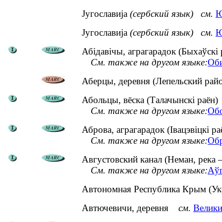
Југославија
(сербский язык)
см.
Ю
Југославија
(сербский язык)
см.
Ю
Абідавічы, аграгарадок (Быхаўскі 
См. также на другом языке:
Оби
Аберцы, деревня (Лепельский райо
Абольцы, вёска (Талачынскі раён)
См. также на другом языке:
Обо
Аброва, аграгарадок (Івацэвіцкі ра
См. также на другом языке:
Обр
Августовский канал (Неман, река –
См. также на другом языке:
Аўг
Автономная Республика Крым (
Автючевичи, деревня
см.
Велики