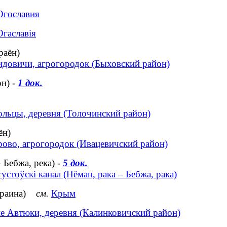
гославия
гаславія
раён)
довичи, агрогородок (Быховский район)
н) -
1 док.
льцы, деревня (Толочинский район)
ён)
ово, агрогородок (Ивацевичский район)
 Бебжа, река) -
5 док.
устоўскі канал (Нёман, рака – Бебжа, рака)
Украина)
см.
Крым
е Автюки, деревня (Калинковичский район)