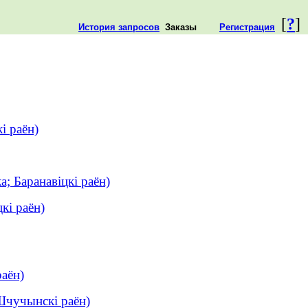
[
?
]
История запросов
Заказы
Регистрация
і раён)
; Баранавіцкі раён)
кі раён)
аён)
Шчучынскі раён)