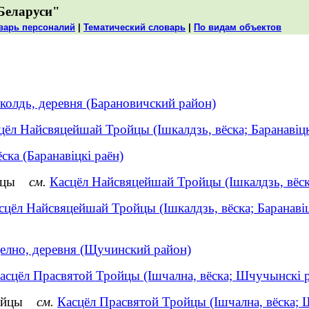
Беларуси"
варь персоналий
|
Тематический словарь
|
По видам объектов
олдь, деревня (Барановичский район)
цёл Найсвяцейшай Тройцы (Ішкалдзь, вёска; Баранавіцк
ска (Баранавіцкі раён)
ройцы
см.
Касцёл Найсвяцейшай Тройцы (Ішкалдзь, вёска
сцёл Найсвяцейшай Тройцы (Ішкалдзь, вёска; Баранавіц
лно, деревня (Щучинский район)
асцёл Прасвятой Тройцы (Ішчална, вёска; Шчучынскі р
Тройцы
см.
Касцёл Прасвятой Тройцы (Ішчална, вёска; 