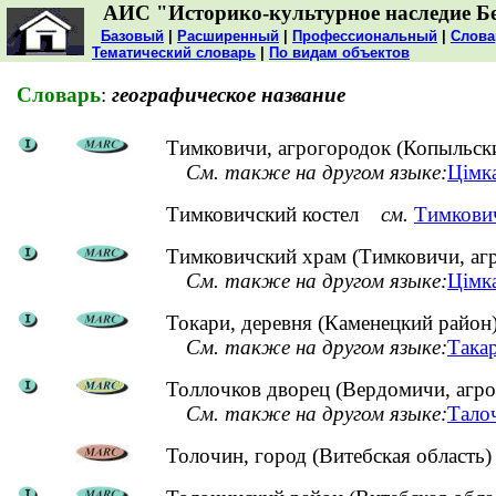
АИС "Историко-культурное наследие Б
Базовый
|
Расширенный
|
Профессиональный
|
Слова
Тематический словарь
|
По видам объектов
Словарь
:
географическое название
Тимковичи, агрогородок (Копыльск
См. также на другом языке:
Цімка
Тимковичский костел
см.
Тимкович
Тимковичский храм (Тимковичи, аг
См. также на другом языке:
Цімка
Токари, деревня (Каменецкий район
См. также на другом языке:
Такар
Толлочков дворец (Вердомичи, агро
См. также на другом языке:
Талоч
Толочин, город (Витебская область)