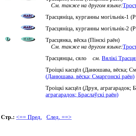
См. также на другом языке:
Трос
Трасцяніца, курганны могільнік-1 (Р
Трасцяніца, курганны могільнік-2 (Р
Трасцянка, вёска (Пінскі раён)
См. также на другом языке:
Трост
Трасцянцы, сяло
см.
Вялікі Трасця
Троіцкі касцёл (Данюшава, вёска; 
(Данюшава, вёска; Смаргонскі раён)
Троіцкі касцёл (Друя, аграгарадок;
аграгарадок; Браслаўскі раён)
Стр.:
<== Пред.
След. ==>