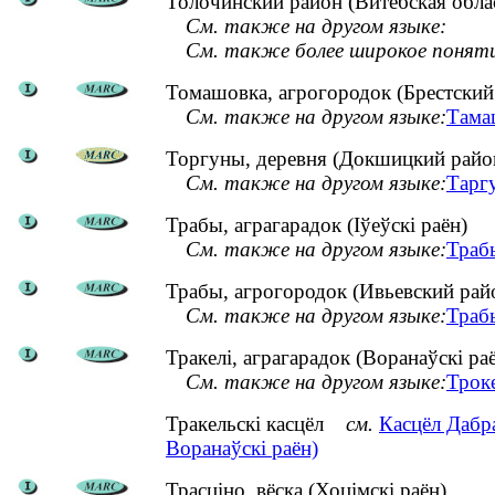
Толочинский район (Витебская обла
См. также на другом языке:
См. также более широкое понят
Томашовка, агрогородок (Брестский
См. также на другом языке:
Тамаш
Торгуны, деревня (Докшицкий райо
См. также на другом языке:
Таргу
Трабы, аграгарадок (Іўеўскі раён)
См. также на другом языке:
Траб
Трабы, агрогородок (Ивьевский рай
См. также на другом языке:
Трабы
Тракелі, аграгарадок (Воранаўскі ра
См. также на другом языке:
Трок
Тракельскі касцёл
см.
Касцёл Дабр
Воранаўскі раён)
Трасціно, вёска (Хоцімскі раён)