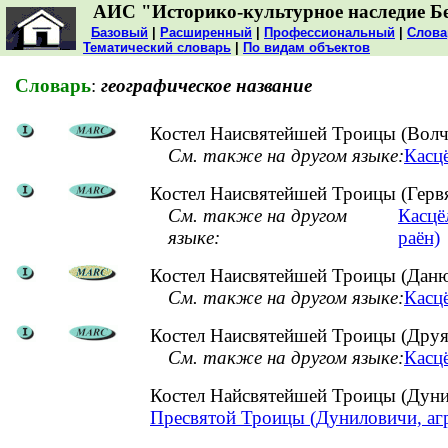
АИС "Историко-культурное наследие Б
Базовый
|
Расширенный
|
Профессиональный
|
Слова
Тематический словарь
|
По видам объектов
Словарь
:
географическое название
Костел Наисвятейшей Троицы (Волч
См. также на другом языке:
Касц
Костел Наисвятейшей Троицы (Гервя
См. также на другом
Касцё
языке:
раён)
Костел Наисвятейшей Троицы (Даню
См. также на другом языке:
Касц
Костел Наисвятейшей Троицы (Друя,
См. также на другом языке:
Касцё
Костел Найсвятейшей Троицы (Дун
Пресвятой Троицы (Дуниловичи, аг