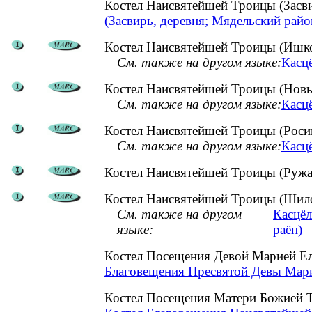
Костел Наисвятейшей Троицы (Засв
(Засвирь, деревня; Мядельский райо
Костел Наисвятейшей Троицы (Ишко
См. также на другом языке:
Касцё
Костел Наисвятейшей Троицы (Новы
См. также на другом языке:
Касц
Костел Наисвятейшей Троицы (Росиц
См. также на другом языке:
Касцё
Костел Наисвятейшей Троицы (Ружа
Костел Наисвятейшей Троицы (Шило
См. также на другом
Касцёл
языке:
раён)
Костел Посещения Девой Марией Ел
Благовещения Пресвятой Девы Марии
Костел Посещения Матери Божией Т