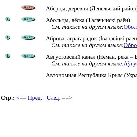
Аберцы, деревня (Лепельский район
Абольцы, вёска (Талачынскі раён)
См. также на другом языке:
Обол
Аброва, аграгарадок (Івацэвіцкі раён
См. также на другом языке:
Обро
Августовский канал (Неман, река – Б
См. также на другом языке:
Аўгус
Автономная Республика Крым (Ук
Стр.:
<== Пред.
След. ==>