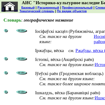
АИС "Историко-культурное наследие Б
Базовый
|
Расширенный
|
Профессиональный
|
Слова
Тематический словарь
|
По видам объектов
Словарь
:
географическое название
Іосіфаўскі касцёл (Рубяжэвічы, агра
См. также на другом
Иосиф
языке:
район
Іржаўцы, вёска
см.
Ржаўцы, вёска 
Істопкі, вёска (Акцябрскі раён)
См. также на другом языке:
Исто
Іўеўскі раён (Гродзенская вобласць)
См. также на другом языке:
См. также более широкое понят
Ішкалдзь, вёска (Баранавіцкі раён)
См. также на другом языке:
Ишко