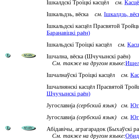
Ішкалдскі Троіцкі касцёл
см.
Касцё
Ішкальдзь, вёска
см.
Ішкалдзь, вёс
Ішкальдскі касцёл Прасвятой Тро
Баранавіцкі раён)
Ішкальдскі Троіцкі касцёл
см.
Касц
Ішчална, вёска (Шчучынскі раён)
См. также на другом языке:
Ищел
Ішчалнаўскі Троіцкі касцёл
см.
Кас
Ішчалнянскі касцёл Прасвятой Тр
Шчучынскі раён)
Југославија
(сербский язык)
см.
Юг
Југославија
(сербский язык)
см.
Юга
Абідавічы, аграгарадок (Быхаўскі ра
См. также на другом языке:
Обид