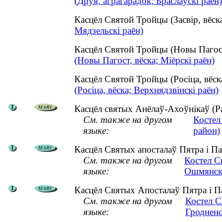
(Друя, аграгарадок; Браслаўскі раён)
Касцёл Святой Тройцы (Засвір, вёс
Мядзельскі раён)
Касцёл Святой Тройцы (Новы Пагос
(Новы Пагост, вёска; Міёрскі раён)
Касцёл Святой Тройцы (Росіца, вёс
(Росіца, вёска; Верхнядзвінскі раён)
Касцёл святых Анёлаў-Ахоўнікаў (Раг
См. также на другом
Костел
языке:
район)
Касцёл Святых апосталаў Пятра і Па
См. также на другом
Костел С
языке:
Ошмянск
Касцёл Святых Апосталаў Пятра і Па
См. также на другом
Костел С
языке:
Гродненс