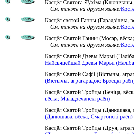
Касцёл Святога Яўхіма (Клюшчаны, в
См. также на другом языке:
Кост
Касцёл святой Ганны (Гарадзішча, вё
См. также на другом языке:
Кост
Касцёл Святой Ганны (Мосар, вёска;
См. также на другом языке:
Кост
Касцёл Святой Дзевы Марыі (Наліба
Найсвяцейшай Дзевы Марыі (Налібакі
Касцёл Святой Сафіі (Вістычы, агр
(Вістычы, аграгарадок; Брэсцкі раён
Касцёл Святой Тройцы (Беніца, вёс
вёска; Маладзечанскі раён)
Касцёл Святой Тройцы (Данюшава, 
(Данюшава, вёска; Смаргонскі раён)
Касцёл Святой Тройцы (Друя, аграг