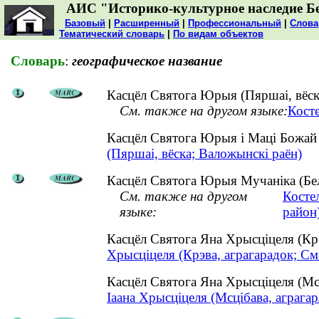
АИС "Историко-культурное наследие Б
Базовый
|
Расширенный
|
Профессиональный
|
Слова
Тематический словарь
|
По видам объектов
Словарь
:
географическое название
Касцёл Святога Юрыя (Пяршаі, вёск
См. также на другом языке:
Кост
Касцёл Святога Юрыя і Маці Божай
(Пяршаі, вёска; Валожынскі раён)
Касцёл Святога Юрыя Мучаніка (Белі
См. также на другом
Косте
языке:
район
Касцёл Святога Яна Хрысціцеля (Кр
Хрысціцеля (Крэва, аграгарадок; См
Касцёл Святога Яна Хрысціцеля (Мс
Іаана Хрысціцеля (Мсцібава, аграгар