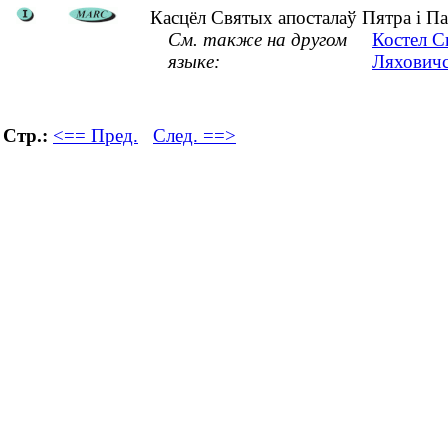
Касцёл Святых апосталаў Пятра і Паў
См. также на другом
Костел С
языке:
Ляховичс
Стр.:
<== Пред.
След. ==>