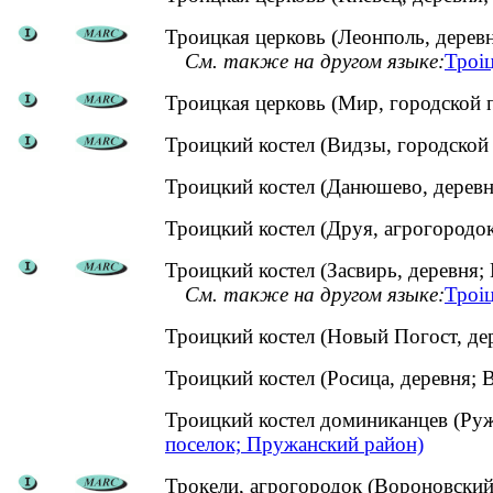
Троицкая церковь (Леонполь, дерев
См. также на другом языке:
Троіц
Троицкая церковь (Мир, городской 
Троицкий костел (Видзы, городской 
Троицкий костел (Данюшево, дере
Троицкий костел (Друя, агрогород
Троицкий костел (Засвирь, деревня;
См. также на другом языке:
Троіц
Троицкий костел (Новый Погост, д
Троицкий костел (Росица, деревня
Троицкий костел доминиканцев (Ру
поселок; Пружанский район)
Трокели, агрогородок (Вороновский