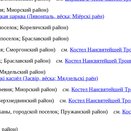
ня; Миорский район)
кая царква (Лявонпаль, вёска; Міёрскі раён)
поселок; Кореличский район)
поселок; Браславский район)
вня; Сморгонский район)
см.
Костел Наисвятейшей Тр
ок; Браславский район)
см.
Костел Наисвятейшей Троиц
 Мядельский район)
кі касцёл (Засвір, вёска; Мядзельскі раён)
еревня; Миорский район)
см.
Костел Наисвятейшей Тр
; Верхнедвинский район)
см.
Костел Наисвятейшей Тро
жаны, городской поселок; Пружанский район)
см.
Кос
 район)