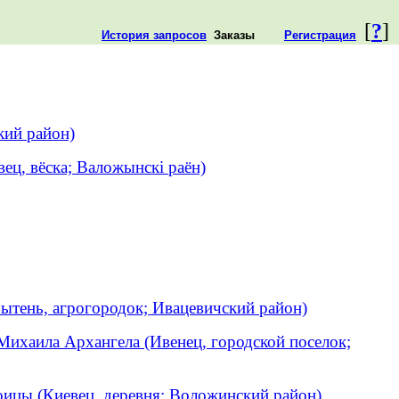
[
?
]
История запросов
Заказы
Регистрация
кий район)
ец, вёска; Валожынскі раён)
ытень, агрогородок; Ивацевичский район)
Михаила Архангела (Ивенец, городской поселок;
оицы (Киевец, деревня; Воложинский район)