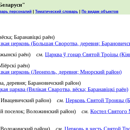
Беларуси"
варь персоналий
|
Тематический словарь
|
По видам объектов
ёска; Баранавіцкі раён)
цкая церковь (Большая Своротва, деревня; Барановичс
аложынскі раён)
см.
Царква ў гонар Святой Троіцы (Кіяв
Міёрскі раён)
цкая церковь (Леонполь, деревня; Миорский район)
а, деревня; Барановичский район)
кая царква (Вялікая Сваротва, вёска; Баранавіцкі раён)
я; Ивацевичский район)
см.
Церковь Святой Троицы (Б
кой поселок; Воложинский район)
см.
Костел Святого 
я; Воложинский район)
см.
Церковь в честь Святой Тр