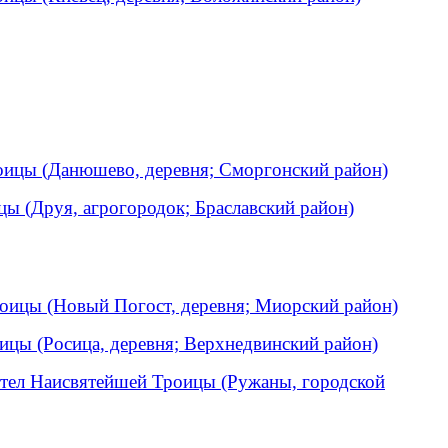
оицы (Данюшево, деревня; Сморгонский район)
ы (Друя, агрогородок; Браславский район)
оицы (Новый Погост, деревня; Миорский район)
ицы (Росица, деревня; Верхнедвинский район)
тел Наисвятейшей Троицы (Ружаны, городской