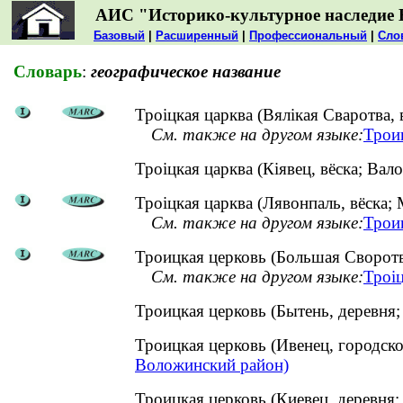
АИС "Историко-культурное наследие 
Базовый
|
Расширенный
|
Профессиональный
|
Сло
Словарь
:
географическое название
Троіцкая царква (Вялікая Сваротва, в
См. также на другом языке:
Трои
Троіцкая царква (Кіявец, вёска; В
Троіцкая царква (Лявонпаль, вёска; 
См. также на другом языке:
Трои
Троицкая церковь (Большая Своротв
См. также на другом языке:
Троіц
Троицкая церковь (Бытень, деревн
Троицкая церковь (Ивенец, городс
Воложинский район)
Троицкая церковь (Киевец, деревн