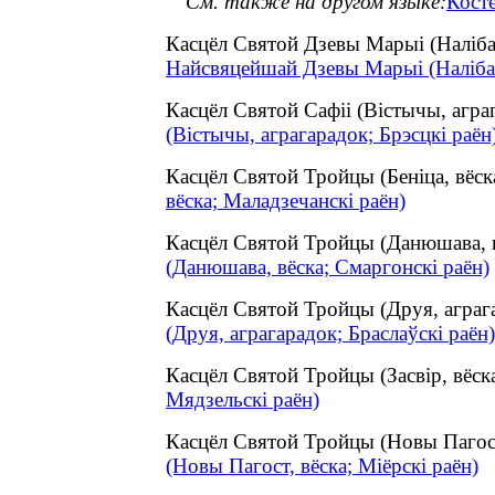
См. также на другом языке:
Кост
Касцёл Святой Дзевы Марыі (Наліба
Найсвяцейшай Дзевы Марыі (Налібакі
Касцёл Святой Сафіі (Вістычы, агр
(Вістычы, аграгарадок; Брэсцкі раён
Касцёл Святой Тройцы (Беніца, вёс
вёска; Маладзечанскі раён)
Касцёл Святой Тройцы (Данюшава, 
(Данюшава, вёска; Смаргонскі раён)
Касцёл Святой Тройцы (Друя, аграг
(Друя, аграгарадок; Браслаўскі раён)
Касцёл Святой Тройцы (Засвір, вёс
Мядзельскі раён)
Касцёл Святой Тройцы (Новы Пагос
(Новы Пагост, вёска; Міёрскі раён)