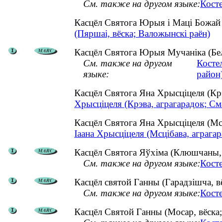
См. также на другом языке:
Кост
Касцёл Святога Юрыя і Маці Божай
(Пяршаі, вёска; Валожынскі раён)
Касцёл Святога Юрыя Мучаніка (Белі
См. также на другом
Косте
языке:
район
Касцёл Святога Яна Хрысціцеля (Кр
Хрысціцеля (Крэва, аграгарадок; См
Касцёл Святога Яна Хрысціцеля (Мс
Іаана Хрысціцеля (Мсцібава, аграгар
Касцёл Святога Яўхіма (Клюшчаны, в
См. также на другом языке:
Кост
Касцёл святой Ганны (Гарадзішча, вё
См. также на другом языке:
Кост
Касцёл Святой Ганны (Мосар, вёска;