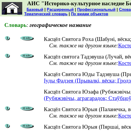
АИС "Историко-культурное наследие Б
Базовый
|
Расширенный
|
Профессиональный
|
Слова
Тематический словарь
|
По видам объектов
Словарь
:
географическое название
Касцёл Святога Роха (Шабуні, вёска;
См. также на другом языке:
Кост
Касцёл святога Тадэвуша (Лучай, вёс
См. также на другом языке:
Косте
Касцёл Святога Юды Тадэвуша (Пры
Іуды Фадзея (Прывалкі, вёска; Гродз
Касцёл Святога Юзафа (Рубяжэвічы
(Рубяжэвічы, аграгарадок; Стаўбцоў
Касцёл Святога Юрыя (Паланечка, вё
См. также на другом языке:
Кост
Касцёл Святога Юрыя (Пяршаі, вёск