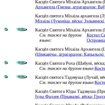
Касцёл Святога Міхаіла Архангела 
Архангела (Гнезна, аграгарадок; Ваў
Касцёл святога Міхаіла архангела (
Міхаіла (Луконіца, вёска; Зэльвенскі
Касцёл Святога Міхаіла Архангела (М
См. также на другом
Костел С
языке:
Островец
Касцёл святога Міхаіла Архангела 
(Цімкавічы, аграгарадок; Капыльскі 
Касцёл Святога Роха (Шабуні, вёска;
См. также на другом языке:
Кост
Касцёл святога Тадэвуша (Лучай, вёс
См. также на другом языке:
Косте
Касцёл Святога Юды Тадэвуша (Пры
Іуды Фадзея (Прывалкі, вёска; Гродз