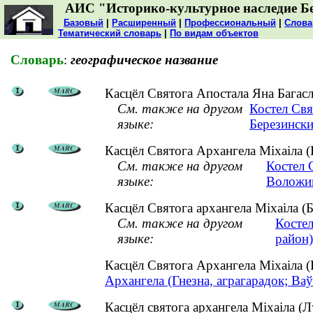
АИС "Историко-культурное наследие Б
Базовый
|
Расширенный
|
Профессиональный
|
Слова
Тематический словарь
|
По видам объектов
Словарь
:
географическое название
Касцёл Святога Апостала Яна Багасло
См. также на другом
Костел Свя
языке:
Березински
Касцёл Святога Архангела Міхаіла (
См. также на другом
Костел 
языке:
Воложин
Касцёл Святога архангела Міхаіла (Бе
См. также на другом
Костел
языке:
район)
Касцёл Святога Архангела Міхаіла 
Архангела (Гнезна, аграгарадок; Ваў
Касцёл святога архангела Міхаіла (Лу