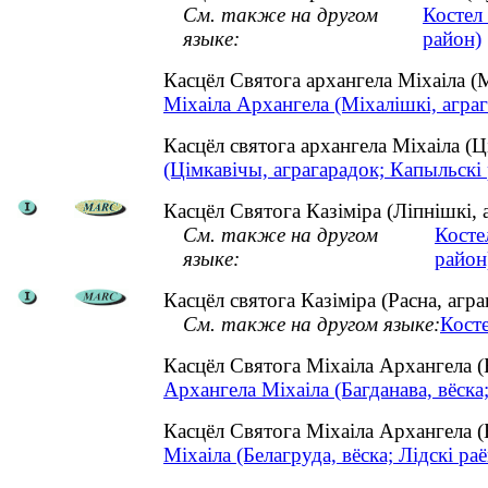
См. также на другом
Костел
языке:
район)
Касцёл Святога архангела Міхаіла (
Міхаіла Архангела (Міхалішкі, аграг
Касцёл святога архангела Міхаіла (
(Цімкавічы, аграгарадок; Капыльскі 
Касцёл Святога Казіміра (Ліпнішкі, а
См. также на другом
Косте
языке:
район
Касцёл святога Казіміра (Расна, агр
См. также на другом языке:
Косте
Касцёл Святога Міхаіла Архангела 
Архангела Міхаіла (Багданава, вёска
Касцёл Святога Міхаіла Архангела (
Міхаіла (Белагруда, вёска; Лідскі раё