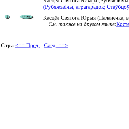
Касцёл Святога Юзафа (Рубяжэвічы
(Рубяжэвічы, аграгарадок; Стаўбцоў
Касцёл Святога Юрыя (Паланечка, вё
См. также на другом языке:
Кост
Стр.:
<== Пред.
След. ==>