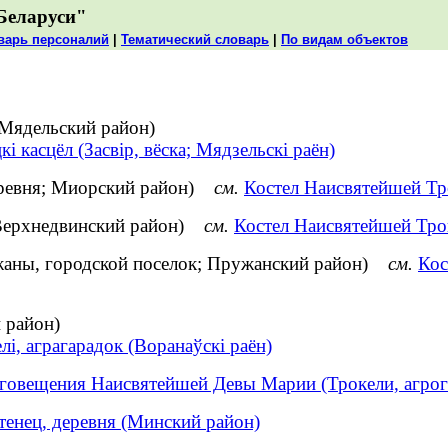
Беларуси"
варь персоналий
|
Тематический словарь
|
По видам объектов
 Мядельский район)
кі касцёл (Засвір, вёска; Мядзельскі раён)
еревня; Миорский район)
см.
Костел Наисвятейшей Тр
; Верхнедвинский район)
см.
Костел Наисвятейшей Тро
жаны, городской поселок; Пружанский район)
см.
Кос
 район)
лі, аграгарадок (Воранаўскі раён)
аговещения Наисвятейшей Девы Марии (Трокели, агрог
тенец, деревня (Минский район)