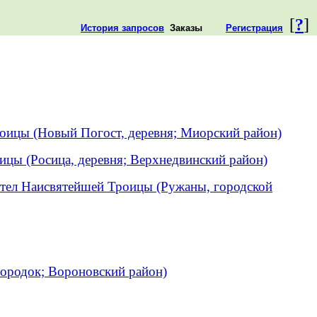
[
?
]
История запросов
Заказы
Регистрация
оицы (Новый Погост, деревня; Миорский район)
ицы (Росица, деревня; Верхнедвинский район)
тел Наисвятейшей Троицы (Ружаны, городской
ородок; Вороновский район)