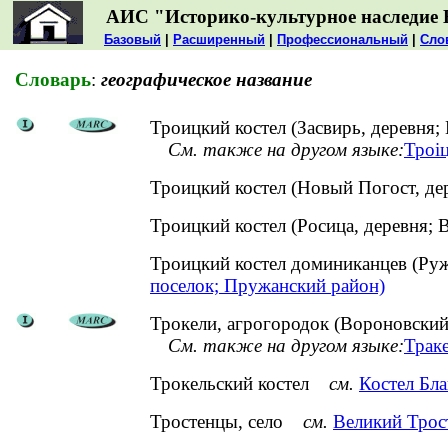
АИС "Историко-культурное наследие 
Базовый
|
Расширенный
|
Профессиональный
|
Сло
Словарь
:
географическое название
Троицкий костел (Засвирь, деревня;
См. также на другом языке:
Троіц
Троицкий костел (Новый Погост, д
Троицкий костел (Росица, деревня
Троицкий костел доминиканцев (Ру
поселок; Пружанский район)
Трокели, агрогородок (Вороновский
См. также на другом языке:
Траке
Трокельский костел
см.
Костел Бл
Тростенцы, село
см.
Великий Трос