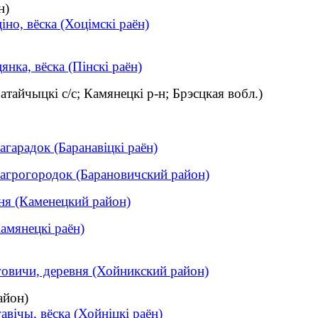
н)
іно, вёска (Хоцімскі раён)
янка, вёска (Пінскі раён)
атайчыцкі с/с; Камянецкі р-н; Брэсцкая вобл.)
агарадок (Баранавіцкі раён)
 агрогородок (Барановичский район)
ня (Каменецкий район)
Камянецкі раён)
говичи, деревня (Хойникский район)
айон)
авічы, вёска (Хойніцкі раён)