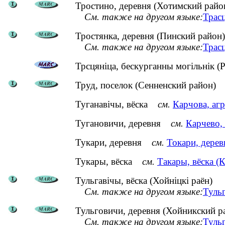
Тростино, деревня (Хотимский райо
См. также на другом языке:
Трасц
Тростянка, деревня (Пинский район)
См. также на другом языке:
Трасц
Трсцяніца, бескурганны могільнік (Р
Труд, поселок (Сенненский район)
Туганавічы, вёска
см.
Карчова, агр
Тугановичи, деревня
см.
Карчево,
Тукари, деревня
см.
Токари, дерев
Тукары, вёска
см.
Такары, вёска (
Тульгавічы, вёска (Хойніцкі раён)
См. также на другом языке:
Туль
Тульговичи, деревня (Хойникский р
См. также на другом языке:
Тульг