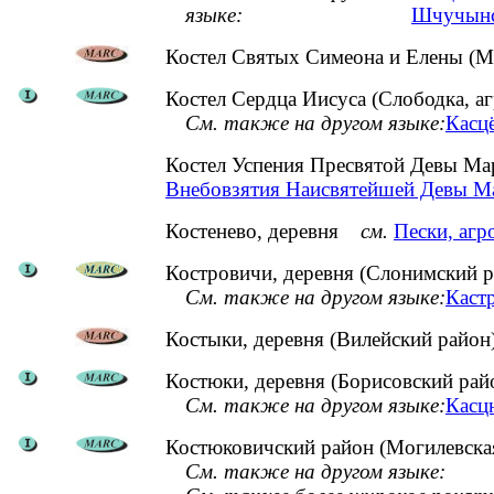
языке:
Шчучынс
Костел Святых Симеона и Елены (Ми
Костел Сердца Иисуса (Слободка, аг
См. также на другом языке:
Касцё
Костел Успения Пресвятой Девы Ма
Внебовзятия Наисвятейшей Девы Ма
Костенево, деревня
см.
Пески, агр
Костровичи, деревня (Слонимский р
См. также на другом языке:
Кастр
Костыки, деревня (Вилейский район
Костюки, деревня (Борисовский рай
См. также на другом языке:
Касцю
Костюковичский район (Могилевская
См. также на другом языке: