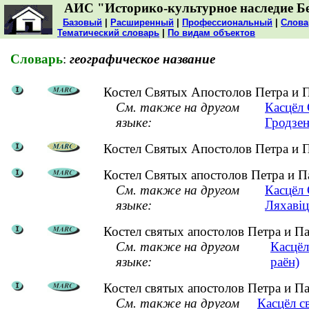
АИС "Историко-культурное наследие Б
Базовый
|
Расширенный
|
Профессиональный
|
Слова
Тематический словарь
|
По видам объектов
Словарь
:
географическое название
Костел Святых Апостолов Петра и П
См. также на другом
Касцёл 
языке:
Гродзен
Костел Святых Апостолов Петра и П
Костел Святых апостолов Петра и П
См. также на другом
Касцёл 
языке:
Ляхавіц
Костел святых апостолов Петра и П
См. также на другом
Касцёл
языке:
раён)
Костел святых апостолов Петра и П
См. также на другом
Касцёл с