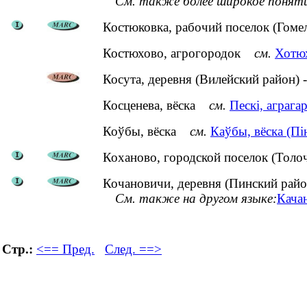
См. также более широкое понят
Костюковка, рабочий поселок (Гоме
Костюхово, агрогородок
см.
Хотюх
Косута, деревня (Вилейский район) 
Косценева, вёска
см.
Пескі, аграга
Коўбы, вёска
см.
Каўбы, вёска (Пін
Коханово, городской поселок (Толо
Кочановичи, деревня (Пинский райо
См. также на другом языке:
Качан
Стр.:
<== Пред.
След. ==>