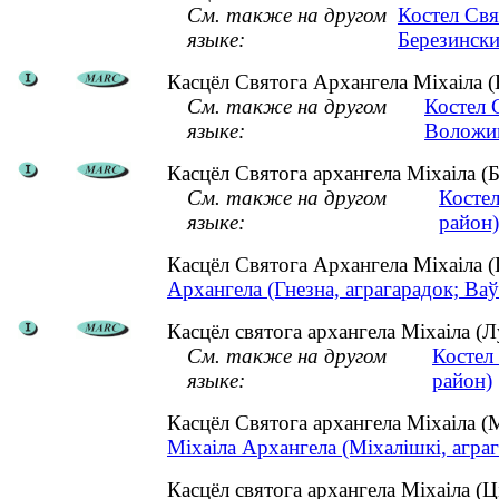
См. также на другом
Костел Свя
языке:
Березински
Касцёл Святога Архангела Міхаіла (
См. также на другом
Костел 
языке:
Воложин
Касцёл Святога архангела Міхаіла (Бе
См. также на другом
Костел
языке:
район)
Касцёл Святога Архангела Міхаіла 
Архангела (Гнезна, аграгарадок; Ваў
Касцёл святога архангела Міхаіла (Лу
См. также на другом
Костел
языке:
район)
Касцёл Святога архангела Міхаіла (
Міхаіла Архангела (Міхалішкі, аграг
Касцёл святога архангела Міхаіла (