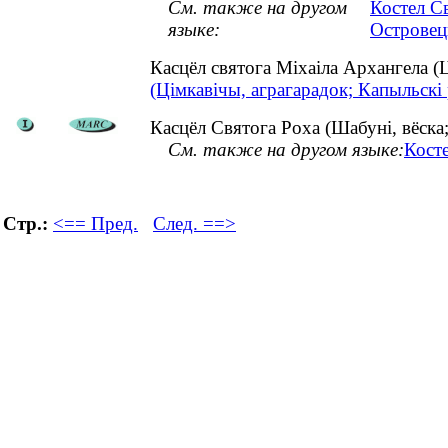
См. также на другом
Костел С
языке:
Островец
Касцёл святога Міхаіла Архангела 
(Цімкавічы, аграгарадок; Капыльскі 
Касцёл Святога Роха (Шабуні, вёска;
См. также на другом языке:
Кост
Стр.:
<== Пред.
След. ==>