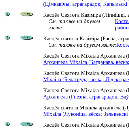
(Цімкавічы, аграгарадок; Капыльскі 
Касцёл Святога Казіміра (Ліпнішкі, а
См. также на другом
Косте
языке:
район
Касцёл святога Казіміра (Расна, агр
См. также на другом языке:
Косте
Касцёл Святога Міхаіла Архангела 
Архангела Міхаіла (Багданава, вёска
Касцёл Святога Міхаіла Архангела (
Міхаіла (Белагруда, вёска; Лідскі раё
Касцёл Святога Міхаіла Архангела 
Архангела (Гнезна, аграгарадок; Ваў
Касцёл святога Міхаіла архангела (
Міхаіла (Луконіца, вёска; Зэльвенскі
Касцёл Святога Міхаіла Архангела (М