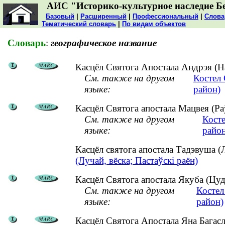
АИС "Историко-культурное наследие Б
Базовый
|
Расширенный
|
Профессиональный
|
Слова
Тематический словарь
|
По видам объектов
Словарь
:
географическое название
Касцёл Святога Апостала Андрэя (На
См. также на другом
Костел
языке:
район)
Касцёл Святога апостала Мацвея (Раў
См. также на другом
Косте
языке:
район
Касцёл святога апостала Тадэвуша (
(Лучай, вёска; Пастаўскі раён)
Касцёл Святога апостала Якуба (Цуд
См. также на другом
Костел
языке:
район)
Касцёл Святога Апостала Яна Багасло