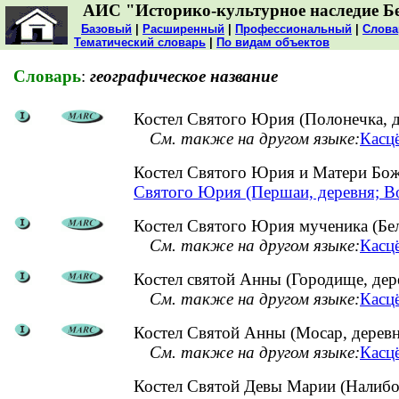
АИС "Историко-культурное наследие Б
Базовый
|
Расширенный
|
Профессиональный
|
Слова
Тематический словарь
|
По видам объектов
Словарь
:
географическое название
Костел Святого Юрия (Полонечка, д
См. также на другом языке:
Касцё
Костел Святого Юрия и Матери Бо
Святого Юрия (Першаи, деревня; В
Костел Святого Юрия мученика (Бел
См. также на другом языке:
Касцё
Костел святой Анны (Городище, дер
См. также на другом языке:
Касцё
Костел Святой Анны (Мосар, деревн
См. также на другом языке:
Касцё
Костел Святой Девы Марии (Налиб