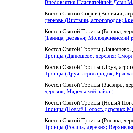
Внебовзятия Наисвятейшей Девы Ма
Костел Святой Софии (Вистычи, аг
церковь (Вистычи, агрогородок; Бре
Костел Святой Троицы (Беница, де
(Беница, деревня; Молодечненский 
Костел Святой Троицы (Данюшево,
Троицы (Данюшево, деревня; Сморг
Костел Святой Троицы (Друя, агро
Троицы (Друя, агрогородок; Брасла
Костел Святой Троицы (Засвирь, д
деревня; Мядельский район)
Костел Святой Троицы (Новый Пог
Троицы (Новый Погост, деревня; М
Костел Святой Троицы (Росица, де
Троицы (Росица, деревня; Верхнедв