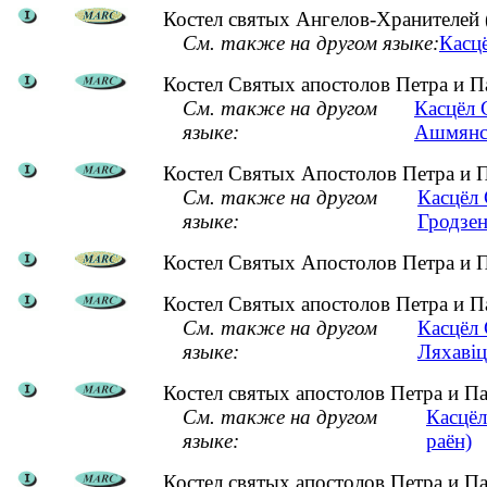
Костел святых Ангелов-Хранителей 
См. также на другом языке:
Касцё
Костел Святых апостолов Петра и П
См. также на другом
Касцёл 
языке:
Ашмянск
Костел Святых Апостолов Петра и П
См. также на другом
Касцёл 
языке:
Гродзен
Костел Святых Апостолов Петра и П
Костел Святых апостолов Петра и П
См. также на другом
Касцёл 
языке:
Ляхавіц
Костел святых апостолов Петра и П
См. также на другом
Касцёл
языке:
раён)
Костел святых апостолов Петра и П