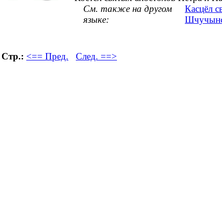
См. также на другом
Касцёл с
языке:
Шчучынс
Стр.:
<== Пред.
След. ==>