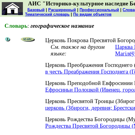
АИС "Историко-культурное наследие Б
Базовый
|
Расширенный
|
Профессиональный
|
Слова
Тематический словарь
|
По видам объектов
Словарь
:
географическое название
Церковь Покрова Пресвятой Богоро
См. также на другом
Царква 
языке:
Магілёў
Церковь Преображения Господнего 
в честь Преабражения Господнега (Г
Церковь Преподобной Евфросинии
Ефросиньи Полоцкой (Ивенец, горо
Церковь Пресвятой Троицы (Збирог
церковь (Збироги, деревня; Брестск
Церковь Рождества Богородицы (М
Рождества Пресвятой Богородицы (