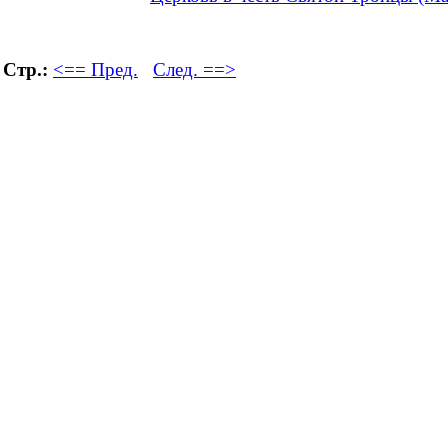
Стр.:
<== Пред.
След. ==>