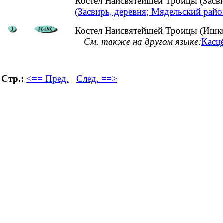
Костел Наисвятейшей Троицы (Засв
(Засвирь, деревня; Мядельский райо
Костел Наисвятейшей Троицы (Ишко
См. также на другом языке:
Касцё
Стр.:
<== Пред.
След. ==>