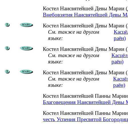
Костел Наисвятейшей Девы Марии 
Внебовзятия Наисвятейшей Девы Ма
Костел Наисвятейшей Девы Марии (З
См. также на другом
Касцё
языке:
раён)
Костел Наисвятейшей Девы Марии (Р
См. также на другом
Касцёл
языке:
раён)
Костел Наисвятейшей Девы Марии (
См. также на другом
Касцё
языке:
раён)
Костел Наисвятейшей Панны Марии
Благовещения Наисвятейшей Девы М
Костел Наисвятейшей Панны Марии
честь Успения Пресвятой Богородиц