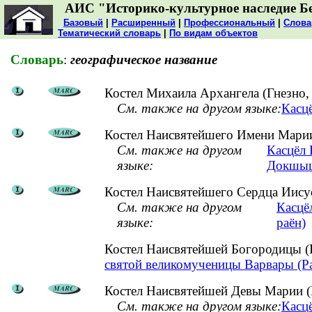
АИС "Историко-культурное наследие Б
Базовый
|
Расширенный
|
Профессиональный
|
Слова
Тематический словарь
|
По видам объектов
Словарь
:
географическое название
Костел Михаила Архангела (Гнезно,
См. также на другом языке:
Касцё
Костел Наисвятейшего Имени Марии
См. также на другом
Касцёл 
языке:
Докшыц
Костел Наисвятейшего Сердца Иисус
См. также на другом
Касцё
языке:
раён)
Костел Наисвятейшей Богородицы (
святой великомученицы Варвары (Ра
Костел Наисвятейшей Девы Марии (
См. также на другом языке:
Касц