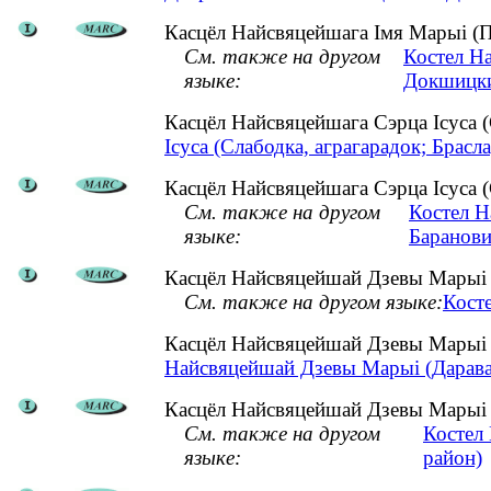
Касцёл Найсвяцейшага Імя Марыі (П
См. также на другом
Костел Н
языке:
Докшицки
Касцёл Найсвяцейшага Сэрца Ісуса 
Ісуса (Слабодка, аграгарадок; Брасла
Касцёл Найсвяцейшага Сэрца Ісуса (С
См. также на другом
Костел Н
языке:
Баранови
Касцёл Найсвяцейшай Дзевы Марыі (
См. также на другом языке:
Кост
Касцёл Найсвяцейшай Дзевы Марыі (
Найсвяцейшай Дзевы Марыі (Дарава, 
Касцёл Найсвяцейшай Дзевы Марыі (
См. также на другом
Костел
языке:
район)