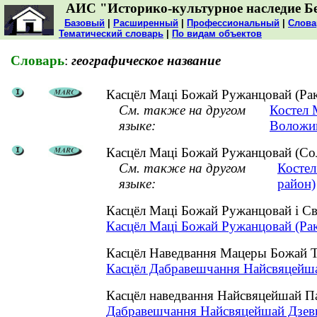
АИС "Историко-культурное наследие Б
Базовый
|
Расширенный
|
Профессиональный
|
Слова
Тематический словарь
|
По видам объектов
Словарь
:
географическое название
Касцёл Маці Божай Ружанцовай (Рак
См. также на другом
Костел 
языке:
Воложин
Касцёл Маці Божай Ружанцовай (Сол
См. также на другом
Костел
языке:
район)
Касцёл Маці Божай Ружанцовай і Св
Касцёл Маці Божай Ружанцовай (Рак
Касцёл Наведвання Мацеры Божай Тр
Касцёл Дабравешчання Найсвяцейшай
Касцёл наведвання Найсвяцейшай П
Дабравешчання Найсвяцейшай Дзевы