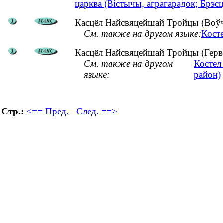
царква (Вістычы, аграгарадок; Брэсц
Касцёл Найсвяцейшай Тройцы (Воўчы
См. также на другом языке:
Кост
Касцёл Найсвяцейшай Тройцы (Гервя
См. также на другом
Костел
языке:
район)
Стр.:
<== Пред.
След. ==>