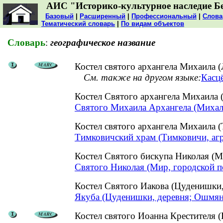
АИС "Историко-культурное наследие Б
Базовый
|
Расширенный
|
Профессиональный
|
Слова
Тематический словарь
|
По видам объектов
Словарь
:
географическое название
Костел святого архангела Михаила (
См. также на другом языке:
Касцё
Костел Святого архангела Михаила
Святого Михаила Архангела (Михал
Костел святого архангела Михаила
Тимковичский храм (Тимковичи, аг
Костел Святого бискупа Николая (М
Святого Николая (Мир, городской п
Костел Святого Иакова (Цуденишк
Якуба (Цуденишки, деревня; Ошмян
Костел святого Иоанна Крестителя (