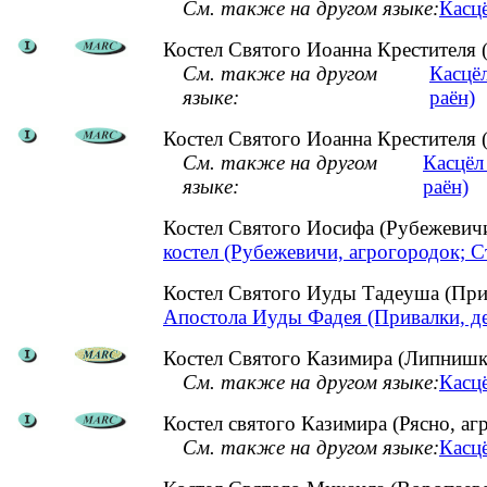
См. также на другом языке:
Касцё
Костел Святого Иоанна Крестителя 
См. также на другом
Касцёл
языке:
раён)
Костел Святого Иоанна Крестителя 
См. также на другом
Касцёл
языке:
раён)
Костел Святого Иосифа (Рубежевич
костел (Рубежевичи, агрогородок; 
Костел Святого Иуды Тадеуша (При
Апостола Иуды Фадея (Привалки, де
Костел Святого Казимира (Липнишки
См. также на другом языке:
Касцё
Костел святого Казимира (Рясно, а
См. также на другом языке:
Касцё