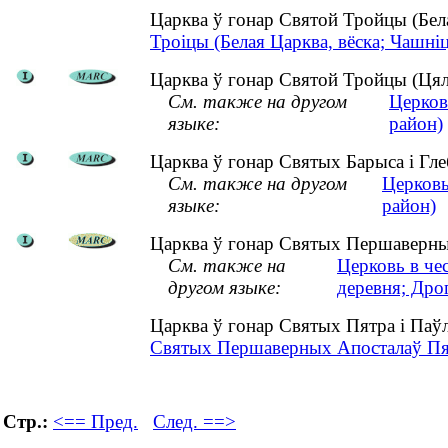
Царква ў гонар Святой Тройцы (Бел
Троіцы (Белая Царква, вёска; Чашніц
Царква ў гонар Святой Тройцы (Цялу
См. также на другом
Церков
языке:
район)
Царква ў гонар Святых Барыса і Глеб
См. также на другом
Церковь
языке:
район)
Царква ў гонар Святых Першаверных
См. также на
Церковь в че
другом языке:
деревня; Дро
Царква ў гонар Святых Пятра і Паў
Святых Першаверных Апосталаў Пятр
Стр.:
<== Пред.
След. ==>