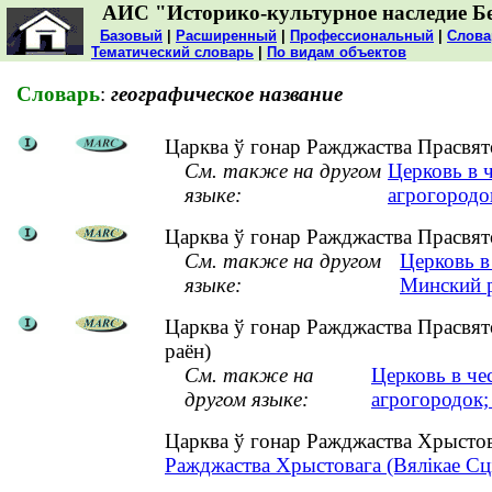
АИС "Историко-культурное наследие Б
Базовый
|
Расширенный
|
Профессиональный
|
Слова
Тематический словарь
|
По видам объектов
Словарь
:
географическое название
Царква ў гонар Ражджаства Прасвято
См. также на другом
Церковь в 
языке:
агрогородо
Царква ў гонар Ражджаства Прасвято
См. также на другом
Церковь в
языке:
Минский 
Царква ў гонар Ражджаства Прасвят
раён)
См. также на
Церковь в че
другом языке:
агрогородок
Царква ў гонар Ражджаства Хрыстов
Ражджаства Хрыстовага (Вялікае Сцік