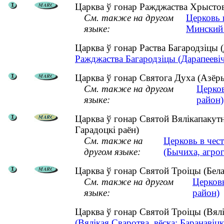
Царква ў гонар Ражджаства Хрыстоваг
См. также на другом
Церковь 
языке:
Минский 
Царква ў гонар Раства Багародзіцы
Ражджаства Багародзіцы (Дарапеевіч
Царква ў гонар Святога Духа (Азёры
См. также на другом
Церков
языке:
район)
Царква ў гонар Святой Вялікапакутн
Гарадоцкі раён)
См. также на
Церковь в чес
другом языке:
(Бычиха, агро
Царква ў гонар Святой Троіцы (Бела
См. также на другом
Церковь
языке:
район)
Царква ў гонар Святой Троіцы (Вялі
(Вялікая Сваротва, вёска; Баранавіцк