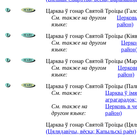
Царква ў гонар Святой Троіцы (Гало
См. также на другом
Церковь
языке:
район)
Царква ў гонар Святой Троіцы (Кіяв
См. также на другом
Церко
языке:
район
Царква ў гонар Святой Троіцы (Марк
См. также на другом
Церков
языке:
район)
Царква ў гонар Святой Троіцы (Палы
См. также:
Царква ў ім
аграгарадок;
См. также на
Церковь в ч
другом языке:
район)
Царква ў гонар Святой Троіцы (Цял
(Цялядавічы, вёска; Капыльскі раён)