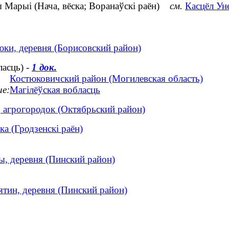
 Марыі (Нача, вёска; Воранаўскі раён)
см.
Касцёл Ун
юки, деревня (Борисовский район)
ласць) -
1 док.
Костюковичский район (Могилевская область)
ие:
Магілёўская вобласць
, агрогородок (Октябрьский район)
ка (Гродзенскі раён)
ы, деревня (Пинский район)
ятин, деревня (Пинский район)