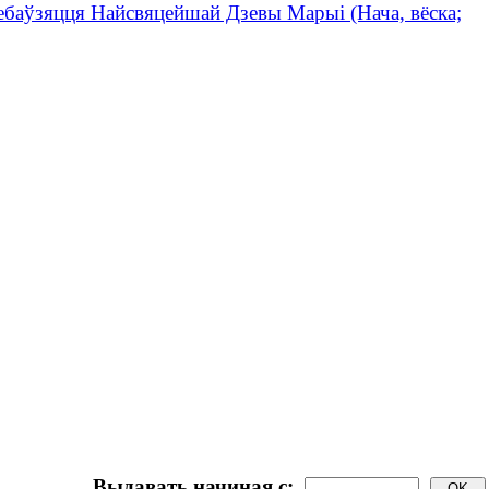
ебаўзяцця Найсвяцейшай Дзевы Марыі (Нача, вёска;
Выдавать начиная с: