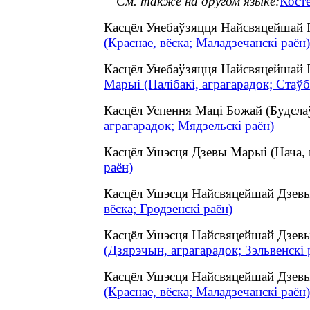
См. также на другом языке:
Кост
Касцёл Унебаўзяцця Найсвяцейшай 
(Краснае, вёска; Маладзечанскі раён)
Касцёл Унебаўзяцця Найсвяцейшай 
Марыі (Налібакі, аграгарадок; Стаўб
Касцёл Успення Маці Божай (Будсла
аграгарадок; Мядзельскі раён)
Касцёл Ушэсця Дзевы Марыі (Нача,
раён)
Касцёл Ушэсця Найсвяцейшай Дзевы
вёска; Гродзенскі раён)
Касцёл Ушэсця Найсвяцейшай Дзевы
(Дзярэчын, аграгарадок; Зэльвенскі 
Касцёл Ушэсця Найсвяцейшай Дзевы
(Краснае, вёска; Маладзечанскі раён)