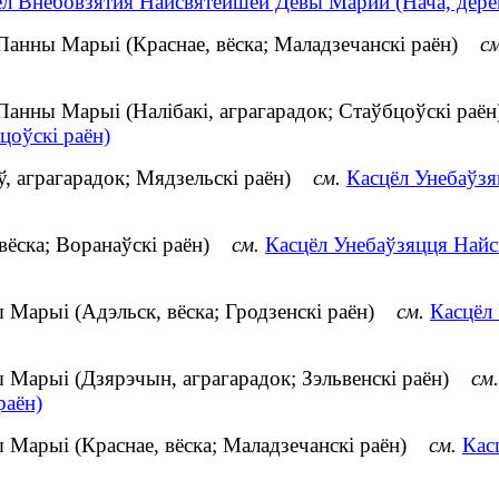
ел Внебовзятия Наисвятейшей Девы Марии (Нача, дере
Панны Марыі (Краснае, вёска; Маладзечанскі раён)
см
Панны Марыі (Налібакі, аграгарадок; Стаўбцоўскі ра
цоўскі раён)
ў, аграгарадок; Мядзельскі раён)
см.
Касцёл Унебаўзя
 вёска; Воранаўскі раён)
см.
Касцёл Унебаўзяцця Найс
 Марыі (Адэльск, вёска; Гродзенскі раён)
см.
Касцёл
 Марыі (Дзярэчын, аграгарадок; Зэльвенскі раён)
см.
раён)
 Марыі (Краснае, вёска; Маладзечанскі раён)
см.
Кас