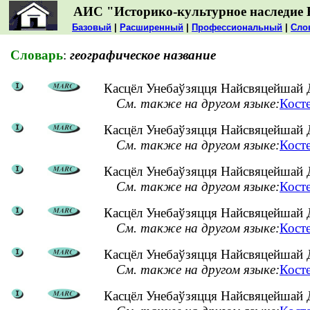
АИС "Историко-культурное наследие 
Базовый
|
Расширенный
|
Профессиональный
|
Сло
Словарь
:
географическое название
Касцёл Унебаўзяцця Найсвяцейшай Д
См. также на другом языке:
Кост
Касцёл Унебаўзяцця Найсвяцейшай Дз
См. также на другом языке:
Кост
Касцёл Унебаўзяцця Найсвяцейшай Д
См. также на другом языке:
Кост
Касцёл Унебаўзяцця Найсвяцейшай Д
См. также на другом языке:
Кост
Касцёл Унебаўзяцця Найсвяцейшай Д
См. также на другом языке:
Кост
Касцёл Унебаўзяцця Найсвяцейшай Д