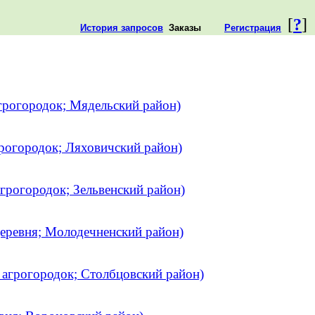
[
?
]
История запросов
Заказы
Регистрация
грогородок; Мядельский район)
рогородок; Ляховичский район)
грогородок; Зельвенский район)
еревня; Молодечненский район)
агрогородок; Столбцовский район)