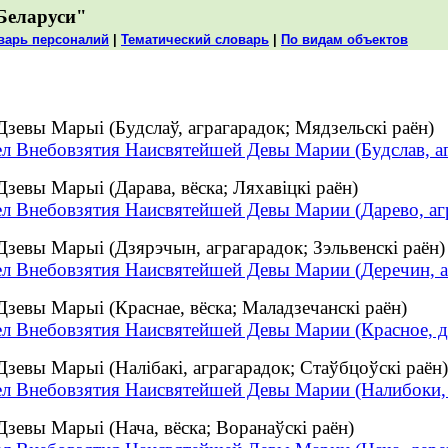
Беларуси"
варь персоналий
|
Тематический словарь
|
По видам объектов
зевы Марыі (Будслаў, аграгарадок; Мядзельскі раён)
ел Внебовзятия Наисвятейшей Девы Марии (Будслав, а
евы Марыі (Дарава, вёска; Ляхавіцкі раён)
ел Внебовзятия Наисвятейшей Девы Марии (Дарево, аг
зевы Марыі (Дзярэчын, аграгарадок; Зэльвенскі раён)
ел Внебовзятия Наисвятейшей Девы Марии (Деречин, а
зевы Марыі (Краснае, вёска; Маладзечанскі раён)
ел Внебовзятия Наисвятейшей Девы Марии (Красное, д
зевы Марыі (Налібакі, аграгарадок; Стаўбцоўскі раён)
ел Внебовзятия Наисвятейшей Девы Марии (Налибоки, 
зевы Марыі (Нача, вёска; Воранаўскі раён)