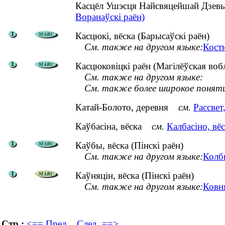
Касцёл Ушэсця Найсвяцейшай Дзевы
Воранаўскі раён)
Касцюкі, вёска (Барысаўскі раён)
См. также на другом языке:
Кост
Касцюковіцкі раён (Магілёўская воб
См. также на другом языке:
См. также более широкое понят
Катай-Болото, деревня
см.
Рассвет
Каўбасіна, вёска
см.
Калбасіно, вёс
Каўбы, вёска (Пінскі раён)
См. также на другом языке:
Колб
Каўняцін, вёска (Пінскі раён)
См. также на другом языке:
Ковн
Стр.:
<== Пред.
След. ==>