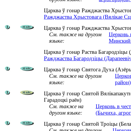
Царква ў гонар Ражджаства Хрыстов
Ражджаства Хрыстовага (Вялікае Сцік
Царква ў гонар Ражджаства Хрыстоваг
См. также на другом
Церковь 
языке:
Минский 
Царква ў гонар Раства Багародзіцы
Ражджаства Багародзіцы (Дарапеевіч
Царква ў гонар Святога Духа (Азёры
См. также на другом
Церков
языке:
район)
Царква ў гонар Святой Вялікапакутн
Гарадоцкі раён)
См. также на
Церковь в чес
другом языке:
(Бычиха, агро
Царква ў гонар Святой Троіцы (Бела
См. также на другом
Церковь