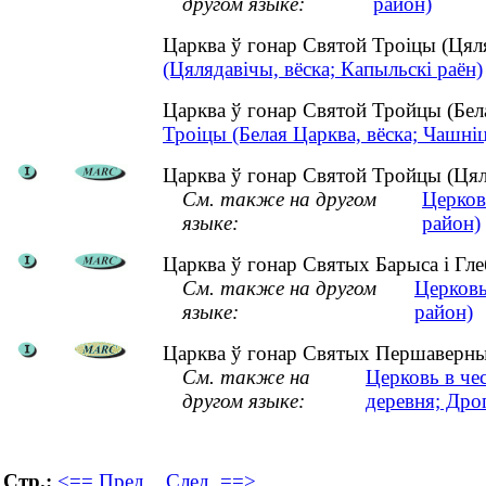
другом языке:
район)
Царква ў гонар Святой Троіцы (Цял
(Цялядавічы, вёска; Капыльскі раён)
Царква ў гонар Святой Тройцы (Бел
Троіцы (Белая Царква, вёска; Чашніц
Царква ў гонар Святой Тройцы (Цялу
См. также на другом
Церков
языке:
район)
Царква ў гонар Святых Барыса і Глеб
См. также на другом
Церковь
языке:
район)
Царква ў гонар Святых Першаверных
См. также на
Церковь в че
другом языке:
деревня; Дро
Стр.:
<== Пред.
След. ==>