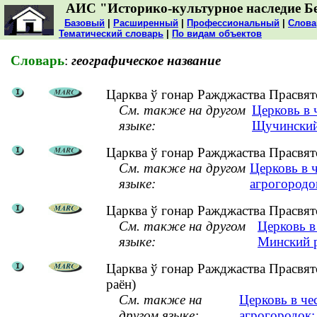
АИС "Историко-культурное наследие Б
Базовый
|
Расширенный
|
Профессиональный
|
Слова
Тематический словарь
|
По видам объектов
Словарь
:
географическое название
Царква ў гонар Ражджаства Прасвят
См. также на другом
Церковь в 
языке:
Щучинский
Царква ў гонар Ражджаства Прасвято
См. также на другом
Церковь в 
языке:
агрогородо
Царква ў гонар Ражджаства Прасвято
См. также на другом
Церковь в
языке:
Минский 
Царква ў гонар Ражджаства Прасвят
раён)
См. также на
Церковь в че
другом языке:
агрогородок