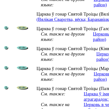
языке:
район)
Царква ў гонар Святой Троіцы (Вялі
(Вялікая Сваротва, вёска; Баранавіцк
Царква ў гонар Святой Троіцы (Гало
См. также на другом
Церковь
языке:
район)
Царква ў гонар Святой Троіцы (Кіяв
См. также на другом
Церко
языке:
район
Царква ў гонар Святой Троіцы (Марк
См. также на другом
Церков
языке:
район)
Царква ў гонар Святой Троіцы (Палы
См. также:
Царква ў ім
аграгарадок;
См. также на
Церковь в ч