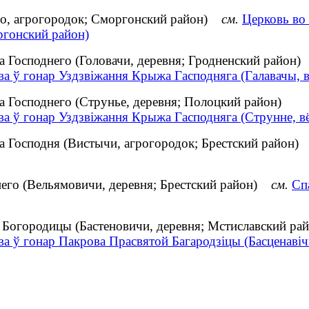
во, агрогородок; Сморгонский район)
см.
Церковь во
ргонский район)
 Господнего (Головачи, деревня; Гродненский район)
а ў гонар Уздзвіжання Крыжа Гасподняга (Галавачы, вё
а Господнего (Струнье, деревня; Полоцкий район)
а ў гонар Уздзвіжання Крыжа Гасподняга (Струнне, вё
та Господня (Вистычи, агрогородок; Брестский район
него (Вельямовичи, деревня; Брестский район)
см.
Сп
 Богородицы (Бастеновичи, деревня; Мстиславский рай
а ў гонар Пакрова Прасвятой Багародзіцы (Басценавічы