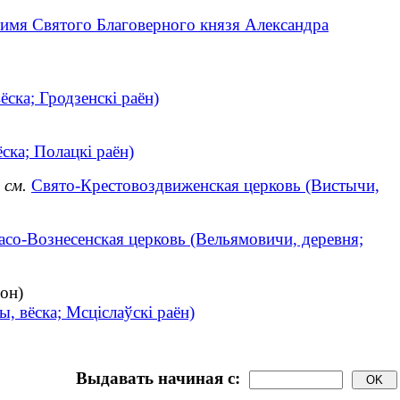
 имя Святого Благоверного князя Александра
ска; Гродзенскі раён)
ска; Полацкі раён)
)
см.
Свято-Крестовоздвиженская церковь (Вистычи,
асо-Вознесенская церковь (Вельямовичи, деревня;
он)
, вёска; Мсціслаўскі раён)
Выдавать начиная с: