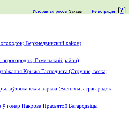
[
?
]
История запросов
Заказы
Регистрация
рогородок; Верхнедвинский район)
, агрогородок; Гомельский район)
дзвіжання Крыжа Гасподняга (Струнне, вёска;
рыжаўзвіжанская царква (Вістычы, аграгарадок;
 ў гонар Пакрова Прасвятой Багародзіцы