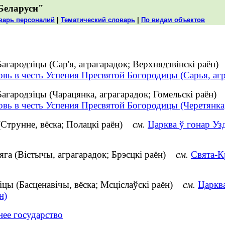
Беларуси"
варь персоналий
|
Тематический словарь
|
По видам объектов
агародзіцы (Сар'я, аграгарадок; Верхнядзвінскі раён)
овь в честь Успения Пресвятой Богородицы (Сарья, аг
агародзіцы (Чарацянка, аграгарадок; Гомельскі раён)
овь в честь Успения Пресвятой Богородицы (Черетянка
Струнне, вёска; Полацкі раён)
см.
Царква ў гонар Уз
га (Вістычы, аграгарадок; Брэсцкі раён)
см.
Свята-К
іцы (Басценавічы, вёска; Мсціслаўскі раён)
см.
Царква
н)
нее государство