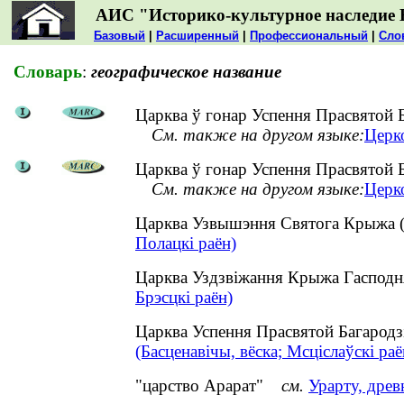
АИС "Историко-культурное наследие 
Базовый
|
Расширенный
|
Профессиональный
|
Сло
Словарь
:
географическое название
Царква ў гонар Успення Прасвятой Б
См. также на другом языке:
Церк
Царква ў гонар Успення Прасвятой Б
См. также на другом языке:
Церк
Царква Узвышэння Святога Крыжа (
Полацкі раён)
Царква Уздзвіжання Крыжа Гасподня
Брэсцкі раён)
Царква Успення Прасвятой Багародз
(Басценавічы, вёска; Мсціслаўскі раё
"царство Арарат"
см.
Урарту, древ