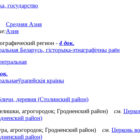
а, государство
Средняя Азия
ие:
Азия
нографический регион -
4 док.
альная Беларусь, гісторыка-этнаграфічны раён
ентральная
док.
ральнаеўрапейскія краіны
бличи, деревня (Столинский район)
телишки, агрогородок; Гродненский район)
см.
Церко
одненский район)
ура, агрогородок; Гродненский район)
см.
Церковь во
одненский район)