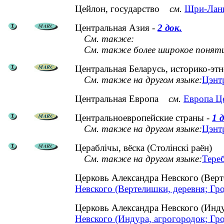
Цейлон, государство
см.
Шри-Ланк
Центральная Азия -
2 док.
См. также:
См. также более широкое понят
Центральная Беларусь, историко-эт
См. также на другом языке:
Цэнтр
Центральная Европа
см.
Европа Ц
Центральноевропейские страны -
1 
См. также на другом языке:
Цэнт
Цераблічы, вёска (Столінскі раён)
См. также на другом языке:
Тере
Церковь Александра Невского (Вер
Невского (Вертелишки, деревня; Гр
Церковь Александра Невского (Инд
Невского (Индура, агрогородок; Гр