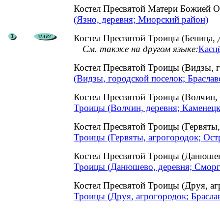
Костел Пресвятой Матери Божией
(Язно, деревня; Миорский район)
Костел Пресвятой Троицы (Беница, 
См. также на другом языке:
Касцё
Костел Пресвятой Троицы (Видзы, 
(Видзы, городской поселок; Браслав
Костел Пресвятой Троицы (Волчин,
Троицы (Волчин, деревня; Каменецк
Костел Пресвятой Троицы (Гервяты
Троицы (Гервяты, агрогородок; Ост
Костел Пресвятой Троицы (Данюше
Троицы (Данюшево, деревня; Сморг
Костел Пресвятой Троицы (Друя, а
Троицы (Друя, агрогородок; Брасла