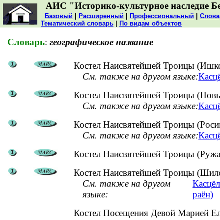
АИС "Историко-культурное наследие Б
Базовый
|
Расширенный
|
Профессиональный
|
Слова
Тематический словарь
|
По видам объектов
Словарь
:
географическое название
Костел Наисвятейшей Троицы (Ишко
См. также на другом языке:
Касцё
Костел Наисвятейшей Троицы (Новы
См. также на другом языке:
Касц
Костел Наисвятейшей Троицы (Росиц
См. также на другом языке:
Касцё
Костел Наисвятейшей Троицы (Ружа
Костел Наисвятейшей Троицы (Шило
См. также на другом
Касцёл
языке:
раён)
Костел Посещения Девой Марией Ел