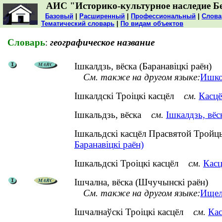
АИС "Историко-культурное наследие Б
Базовый
|
Расширенный
|
Профессиональный
|
Слова
Тематический словарь
|
По видам объектов
Словарь
:
географическое название
Ішкалдзь, вёска (Баранавіцкі раён)
См. также на другом языке:
Ишко
Ішкалдскі Троіцкі касцёл
см.
Касцё
Ішкальдзь, вёска
см.
Ішкалдзь, вёс
Ішкальдскі касцёл Прасвятой Тро
Баранавіцкі раён)
Ішкальдскі Троіцкі касцёл
см.
Касц
Ішчална, вёска (Шчучынскі раён)
См. также на другом языке:
Ищел
Ішчалнаўскі Троіцкі касцёл
см.
Кас