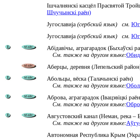
Ішчалнянскі касцёл Прасвятой Тр
Шчучынскі раён)
Југославија
(сербский язык)
см.
Юг
Југославија
(сербский язык)
см.
Юга
Абідавічы, аграгарадок (Быхаўскі ра
См. также на другом языке:
Обид
Аберцы, деревня (Лепельский район
Абольцы, вёска (Талачынскі раён)
См. также на другом языке:
Обол
Аброва, аграгарадок (Івацэвіцкі раён
См. также на другом языке:
Обро
Августовский канал (Неман, река – Б
См. также на другом языке:
Аўгус
Автономная Республика Крым (Ук