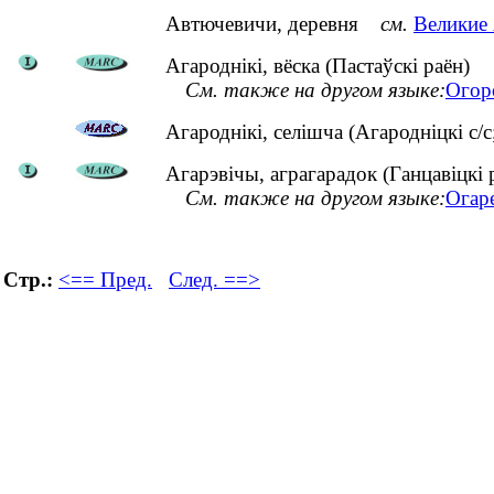
Автючевичи, деревня
см.
Великие 
Агароднікі, вёска (Пастаўскі раён)
См. также на другом языке:
Огор
Агароднікі, селішча (Агародніцкі с/с
Агарэвічы, аграгарадок (Ганцавіцкі 
См. также на другом языке:
Огар
Стр.:
<== Пред.
След. ==>