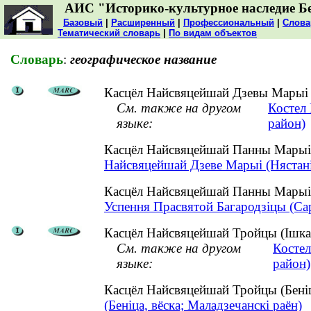
АИС "Историко-культурное наследие Б
Базовый
|
Расширенный
|
Профессиональный
|
Слова
Тематический словарь
|
По видам объектов
Словарь
:
географическое название
Касцёл Найсвяцейшай Дзевы Марыі (
См. также на другом
Костел
языке:
район)
Касцёл Найсвяцейшай Панны Марыі 
Найсвяцейшай Дзеве Марыі (Нястаніш
Касцёл Найсвяцейшай Панны Марыі 
Успення Прасвятой Багародзіцы (Сар'
Касцёл Найсвяцейшай Тройцы (Ішкалд
См. также на другом
Костел
языке:
район)
Касцёл Найсвяцейшай Тройцы (Беніц
(Беніца, вёска; Маладзечанскі раён)