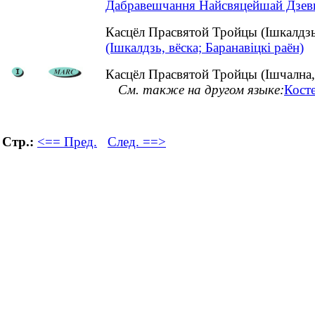
Дабравешчання Найсвяцейшай Дзевы 
Касцёл Прасвятой Тройцы (Ішкалдзь
(Ішкалдзь, вёска; Баранавіцкі раён)
Касцёл Прасвятой Тройцы (Ішчална,
См. также на другом языке:
Кост
Стр.:
<== Пред.
След. ==>