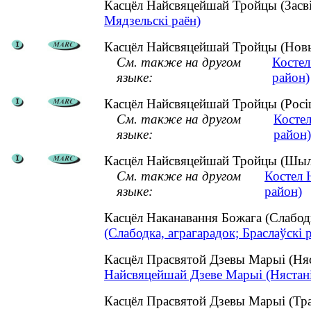
Касцёл Найсвяцейшай Тройцы (Засві
Мядзельскі раён)
Касцёл Найсвяцейшай Тройцы (Новы 
См. также на другом
Костел
языке:
район)
Касцёл Найсвяцейшай Тройцы (Росіца
См. также на другом
Косте
языке:
район)
Касцёл Найсвяцейшай Тройцы (Шылав
См. также на другом
Костел 
языке:
район)
Касцёл Наканавання Божага (Слабод
(Слабодка, аграгарадок; Браслаўскі 
Касцёл Прасвятой Дзевы Марыі (Няс
Найсвяцейшай Дзеве Марыі (Нястаніш
Касцёл Прасвятой Дзевы Марыі (Тра